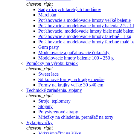
chevron_right
Sady rôznych farebých fondánov
Marcipán
Poťahovacie a modelovacie hmoty veľké balenie
Poťahovacie a modelovacie hmoty balenia 2,5 - 1 
Poťahovacie, modelovacie hmoty biele malé balen
Poťahovacie a modelovacie hmoty farebné - 1 kg
Poťahovacie a modelovacie hmoty farebné malé ba
Gum pasty
Modelovacie a poťahovacie čokolády
Modelovacie hmoty balenie 100 - 250 g
Pomôcky na výrobu krajok
chevron_right
Sweet lace
Silikonové formy na krajky menšie
Formy na krajky veľké 30 x40 cm
Technické zariadenia, stojany
chevron_right
Stroje, teplomery
Stojany
Polystyrenové atrapy
Mriežky na chladenie, prenášač na torty
Vykrajovačky
chevron_right
Vykrajovačky na šišky