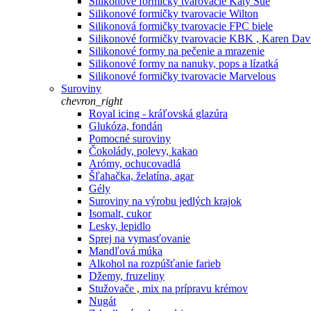
Silikonové formičky tvarovacie Katy Sue
Silikonové formičky tvarovacie Wilton
Silikonová formičky tvarovacie FPC biele
Silikonové formičky tvarovacie KBK , Karen Dav
Silikonové formy na pečenie a mrazenie
Silikonové formy na nanuky, pops a lízatká
Silikonové formičky tvarovacie Marvelous
Suroviny
chevron_right
Royal icing - kráľovská glazúra
Glukóza, fondán
Pomocné suroviny
Čokolády, polevy, kakao
Arómy, ochucovadlá
Šľahačka, želatína, agar
Gély
Suroviny na výrobu jedlých krajok
Isomalt, cukor
Lesky, lepidlo
Sprej na vymasťovanie
Mandľová múka
Alkohol na rozpúšťanie farieb
Džemy, fruzeliny
Stužovače , mix na prípravu krémov
Nugát