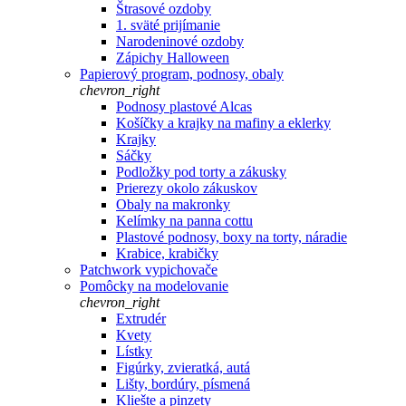
Štrasové ozdoby
1. sväté prijímanie
Narodeninové ozdoby
Zápichy Halloween
Papierový program, podnosy, obaly
chevron_right
Podnosy plastové Alcas
Košíčky a krajky na mafiny a eklerky
Krajky
Sáčky
Podložky pod torty a zákusky
Prierezy okolo zákuskov
Obaly na makronky
Kelímky na panna cottu
Plastové podnosy, boxy na torty, náradie
Krabice, krabičky
Patchwork vypichovače
Pomôcky na modelovanie
chevron_right
Extrudér
Kvety
Lístky
Figúrky, zvieratká, autá
Lišty, bordúry, písmená
Kliešte a pinzety