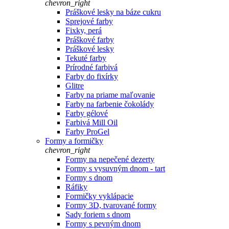
chevron_right
Práškové lesky na báze cukru
Sprejové farby
Fixky, perá
Práškové farby
Práškové lesky
Tekuté farby
Prírodné farbivá
Farby do fixírky
Glitre
Farby na priame maľovanie
Farby na farbenie čokolády
Farby gélové
Farbivá Mill Oil
Farby ProGel
Formy a formičky
chevron_right
Formy na nepečené dezerty
Formy s vysuvným dnom - tart
Formy s dnom
Ráfiky
Formičky vyklápacie
Formy 3D, tvarované formy
Sady foriem s dnom
Formy s pevným dnom