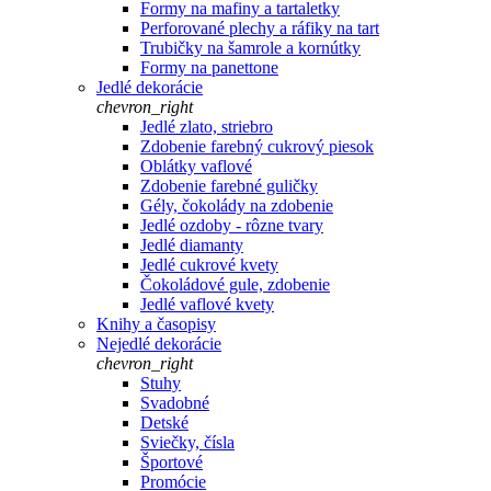
Formy na mafiny a tartaletky
Perforované plechy a ráfiky na tart
Trubičky na šamrole a kornútky
Formy na panettone
Jedlé dekorácie
chevron_right
Jedlé zlato, striebro
Zdobenie farebný cukrový piesok
Oblátky vaflové
Zdobenie farebné guličky
Gély, čokolády na zdobenie
Jedlé ozdoby - rôzne tvary
Jedlé diamanty
Jedlé cukrové kvety
Čokoládové gule, zdobenie
Jedlé vaflové kvety
Knihy a časopisy
Nejedlé dekorácie
chevron_right
Stuhy
Svadobné
Detské
Sviečky, čísla
Športové
Promócie