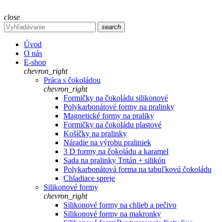
close
search
Úvod
O nás
E-shop
chevron_right
Práca s čokoládou
chevron_right
Formičky na čokoládu silikonové
Polykarbonátové formy na pralinky
Magnetické formy na praliky
Formičky na čokoládu plastové
Košíčky na pralinky
Náradie na výrobu praliniek
3 D formy na čokoládu a karamel
Sada na pralinky Tritán + silikón
Polykarbonátová forma na tabuľkovú čokoládu
Chladiace spreje
Silikonové formy
chevron_right
Silikonové formy na chlieb a pečivo
Silikonové formy na makronky