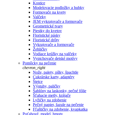
Kostice
Modelovacie podložky a hubky
Formovače na kvety
Valčeky
JEM vykrajovače a formovače
Geometrické tvary
Piestky do kvetov
Floristické pásky
Floristické drôty
Vykrajovače a formovače
Žehličky
Vodiace krúžky na valčeky
Vypichovače detské motívy
Pomôcky na pečenie
chevron_right
Nože, palety, pílky, špachtle
Cukrárske karty, adaptéry
Štetce
Výstuhy, paličky
Šablóny na laskonky, pečné fólie
Šľahacie metly, krájače
Lyžičky na zdobenie
Pečný papier, fazule na pečenie
Fľaštičky na zdobenie, kvapkatka
Poťahové, model. hmoty