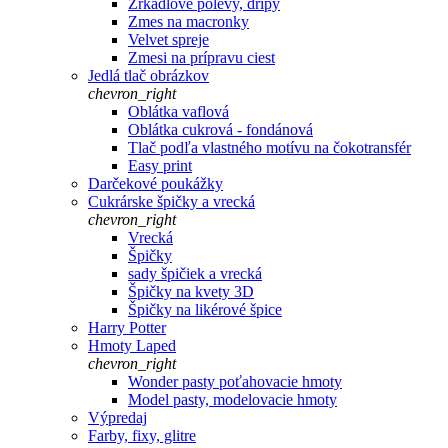
Zrkadlové polevy, dripy
Zmes na macronky
Velvet spreje
Zmesi na prípravu ciest
Jedlá tlač obrázkov
chevron_right
Oblátka vaflová
Oblátka cukrová - fondánová
Tlač podľa vlastného motívu na čokotransfér
Easy print
Darčekové poukážky
Cukrárske špičky a vrecká
chevron_right
Vrecká
Špičky
sady špičiek a vrecká
Špičky na kvety 3D
Špičky na likérové špice
Harry Potter
Hmoty Laped
chevron_right
Wonder pasty poťahovacie hmoty
Model pasty, modelovacie hmoty
Výpredaj
Farby, fixy, glitre