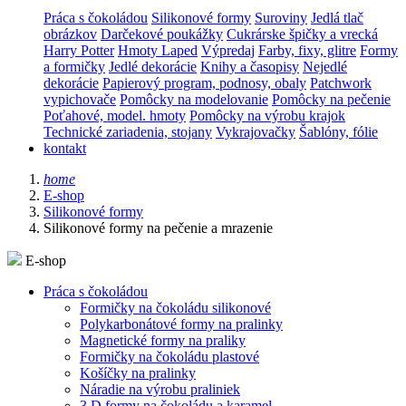
Práca s čokoládou
Silikonové formy
Suroviny
Jedlá tlač
obrázkov
Darčekové poukážky
Cukrárske špičky a vrecká
Harry Potter
Hmoty Laped
Výpredaj
Farby, fixy, glitre
Formy
a formičky
Jedlé dekorácie
Knihy a časopisy
Nejedlé
dekorácie
Papierový program, podnosy, obaly
Patchwork
vypichovače
Pomôcky na modelovanie
Pomôcky na pečenie
Poťahové, model. hmoty
Pomôcky na výrobu krajok
Technické zariadenia, stojany
Vykrajovačky
Šablóny, fólie
kontakt
home
E-shop
Silikonové formy
Silikonové formy na pečenie a mrazenie
E-shop
Práca s čokoládou
Formičky na čokoládu silikonové
Polykarbonátové formy na pralinky
Magnetické formy na praliky
Formičky na čokoládu plastové
Košíčky na pralinky
Náradie na výrobu praliniek
3 D formy na čokoládu a karamel