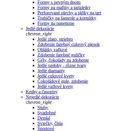
Formy s pevným dnom
Formy na mafiny a tartaletky
Perforované plechy a ráfiky na tart
Trubičky na šamrole a kornútky
Formy na panettone
Jedlé dekorácie
chevron_right
Jedlé zlato, striebro
Zdobenie farebný cukrový piesok
Oblátky vaflové
Zdobenie farebné guličky
Gély, čokolády na zdobenie
Jedlé ozdoby - rôzne tvary
Jedlé diamanty
Jedlé cukrové kvety
Čokoládové gule, zdobenie
Jedlé vaflové kvety
Knihy a časopisy
Nejedlé dekorácie
chevron_right
Stuhy
Svadobné
Detské
Sviečky, čísla
Športové