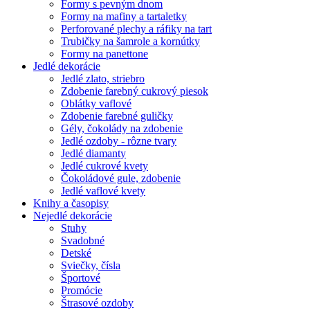
Formy s pevným dnom
Formy na mafiny a tartaletky
Perforované plechy a ráfiky na tart
Trubičky na šamrole a kornútky
Formy na panettone
Jedlé dekorácie
Jedlé zlato, striebro
Zdobenie farebný cukrový piesok
Oblátky vaflové
Zdobenie farebné guličky
Gély, čokolády na zdobenie
Jedlé ozdoby - rôzne tvary
Jedlé diamanty
Jedlé cukrové kvety
Čokoládové gule, zdobenie
Jedlé vaflové kvety
Knihy a časopisy
Nejedlé dekorácie
Stuhy
Svadobné
Detské
Sviečky, čísla
Športové
Promócie
Štrasové ozdoby