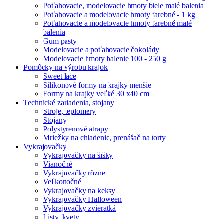
Poťahovacie, modelovacie hmoty biele malé balenia
Poťahovacie a modelovacie hmoty farebné - 1 kg
Poťahovacie a modelovacie hmoty farebné malé
balenia
Gum pasty
Modelovacie a poťahovacie čokolády
Modelovacie hmoty balenie 100 - 250 g
Pomôcky na výrobu krajok
Sweet lace
Silikonové formy na krajky menšie
Formy na krajky veľké 30 x40 cm
Technické zariadenia, stojany
Stroje, teplomery
Stojany
Polystyrenové atrapy
Mriežky na chladenie, prenášač na torty
Vykrajovačky
Vykrajovačky na šišky
Vianočné
Vykrajovačky rôzne
Veľkonočné
Vykrajovačky na keksy
Vykrajovačky Halloween
Vykrajovačky zvieratká
Listy, kvety