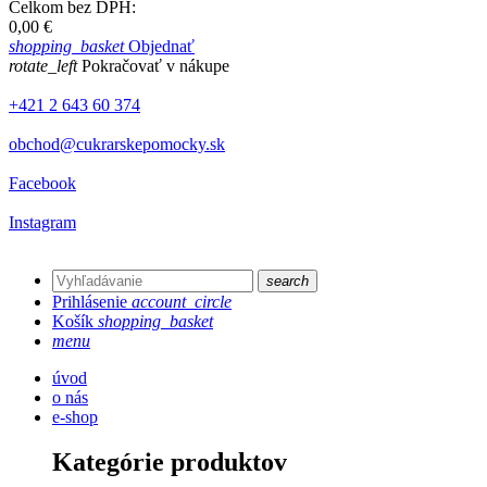
Celkom bez DPH:
0,00 €
shopping_basket
Objednať
rotate_left
Pokračovať v nákupe
+421 2 643 60 374
obchod@cukrarskepomocky.sk
Facebook
Instagram
search
Prihlásenie
account_circle
Košík
shopping_basket
menu
úvod
o nás
e-shop
Kategórie produktov