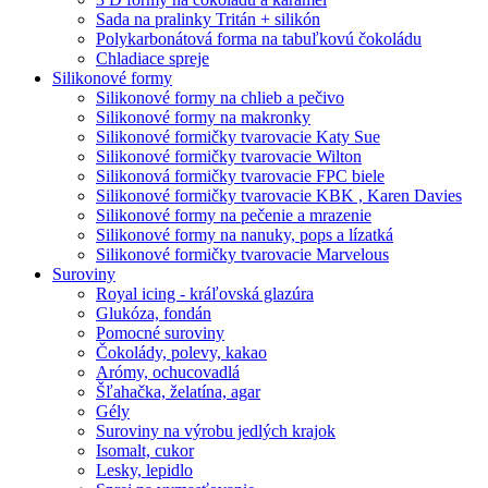
Sada na pralinky Tritán + silikón
Polykarbonátová forma na tabuľkovú čokoládu
Chladiace spreje
Silikonové formy
Silikonové formy na chlieb a pečivo
Silikonové formy na makronky
Silikonové formičky tvarovacie Katy Sue
Silikonové formičky tvarovacie Wilton
Silikonová formičky tvarovacie FPC biele
Silikonové formičky tvarovacie KBK , Karen Davies
Silikonové formy na pečenie a mrazenie
Silikonové formy na nanuky, pops a lízatká
Silikonové formičky tvarovacie Marvelous
Suroviny
Royal icing - kráľovská glazúra
Glukóza, fondán
Pomocné suroviny
Čokolády, polevy, kakao
Arómy, ochucovadlá
Šľahačka, želatína, agar
Gély
Suroviny na výrobu jedlých krajok
Isomalt, cukor
Lesky, lepidlo