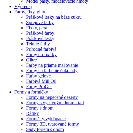
Model pasty, modelovacie hmoty
Výpredaj
Farby, fixy, glitre
Práškové lesky na báze cukru
Sprejové farby
Fixky, perá
Práškové farby
Práškové lesky
Tekuté farby
Prírodné farbivá
Farby do fixírky
Glitre
Farby na priame maľovanie
Farby na farbenie čokolády
Farby gélové
Farbivá Mill Oil
Farby ProGel
Formy a formičky
Formy na nepečené dezerty
Formy s vysuvným dnom - tart
Formy s dnom
Ráfiky
Formičky vyklápacie
Formy 3D, tvarované formy
Sady foriem s dnom