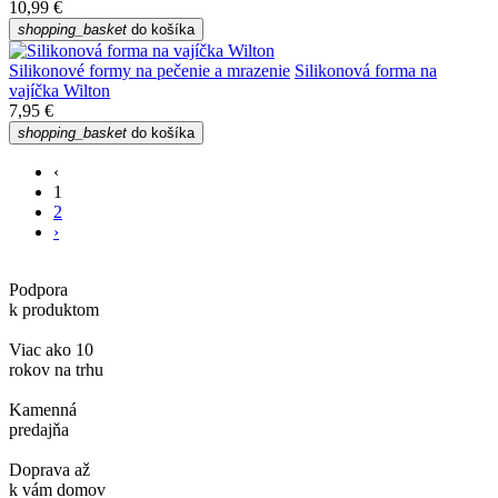
10,99 €
shopping_basket
do košíka
Silikonové formy na pečenie a mrazenie
Silikonová forma na
vajíčka Wilton
7,95 €
shopping_basket
do košíka
‹
1
2
›
Podpora
k produktom
Viac ako 10
rokov na trhu
Kamenná
predajňa
Doprava až
k vám domov