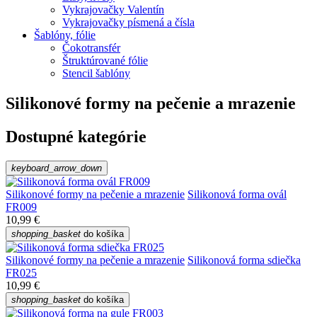
Vykrajovačky Valentín
Vykrajovačky písmená a čísla
Šablóny, fólie
Čokotransfér
Štruktúrované fólie
Stencil šablóny
Silikonové formy na pečenie a mrazenie
Dostupné kategórie
keyboard_arrow_down
Silikonové formy na pečenie a mrazenie
Silikonová forma ovál
FR009
10,99 €
shopping_basket
do košíka
Silikonové formy na pečenie a mrazenie
Silikonová forma sdiečka
FR025
10,99 €
shopping_basket
do košíka