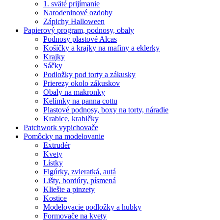
1. sväté prijímanie
Narodeninové ozdoby
Zápichy Halloween
Papierový program, podnosy, obaly
Podnosy plastové Alcas
Košíčky a krajky na mafiny a eklerky
Krajky
Sáčky
Podložky pod torty a zákusky
Prierezy okolo zákuskov
Obaly na makronky
Kelímky na panna cottu
Plastové podnosy, boxy na torty, náradie
Krabice, krabičky
Patchwork vypichovače
Pomôcky na modelovanie
Extrudér
Kvety
Lístky
Figúrky, zvieratká, autá
Lišty, bordúry, písmená
Kliešte a pinzety
Kostice
Modelovacie podložky a hubky
Formovače na kvety