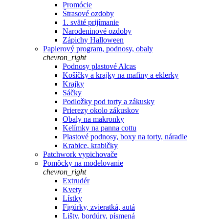
Promócie
Štrasové ozdoby
1. sväté prijímanie
Narodeninové ozdoby
Zápichy Halloween
Papierový program, podnosy, obaly
chevron_right
Podnosy plastové Alcas
Košíčky a krajky na mafiny a eklerky
Krajky
Sáčky
Podložky pod torty a zákusky
Prierezy okolo zákuskov
Obaly na makronky
Kelímky na panna cottu
Plastové podnosy, boxy na torty, náradie
Krabice, krabičky
Patchwork vypichovače
Pomôcky na modelovanie
chevron_right
Extrudér
Kvety
Lístky
Figúrky, zvieratká, autá
Lišty, bordúry, písmená