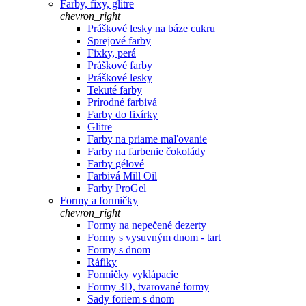
Farby, fixy, glitre
chevron_right
Práškové lesky na báze cukru
Sprejové farby
Fixky, perá
Práškové farby
Práškové lesky
Tekuté farby
Prírodné farbivá
Farby do fixírky
Glitre
Farby na priame maľovanie
Farby na farbenie čokolády
Farby gélové
Farbivá Mill Oil
Farby ProGel
Formy a formičky
chevron_right
Formy na nepečené dezerty
Formy s vysuvným dnom - tart
Formy s dnom
Ráfiky
Formičky vyklápacie
Formy 3D, tvarované formy
Sady foriem s dnom