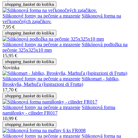
shopping_basket
do košíka
Silikonové formy na pečenie a mrazenie
Silikonová forma na
veľkonočných zajačikov.
7,95 €
shopping_basket
do košíka
Silikonové formy na pečenie a mrazenie
Silikónová podložka na
pečenie 325x325x10 mm
15,95 €
shopping_basket
do košíka
Novinka
Silikonové formy na pečenie a mrazenie
Silikomart - Jablko,
Broskyňa, Marhuľa (Ispirazioni di Frutta)
17,70 €
shopping_basket
do košíka
Silikonové formy na pečenie a mrazenie
Silikonová forma
namiňonky - cilinder FR017
10,99 €
shopping_basket
do košíka
Silikonové formy na pečenie a mrazenie
Silikonová forma na