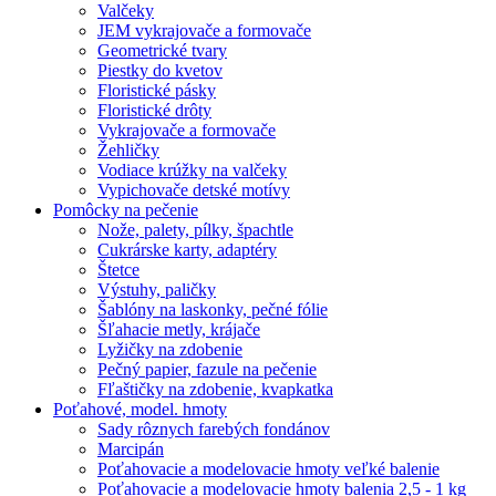
Valčeky
JEM vykrajovače a formovače
Geometrické tvary
Piestky do kvetov
Floristické pásky
Floristické drôty
Vykrajovače a formovače
Žehličky
Vodiace krúžky na valčeky
Vypichovače detské motívy
Pomôcky na pečenie
Nože, palety, pílky, špachtle
Cukrárske karty, adaptéry
Štetce
Výstuhy, paličky
Šablóny na laskonky, pečné fólie
Šľahacie metly, krájače
Lyžičky na zdobenie
Pečný papier, fazule na pečenie
Fľaštičky na zdobenie, kvapkatka
Poťahové, model. hmoty
Sady rôznych farebých fondánov
Marcipán
Poťahovacie a modelovacie hmoty veľké balenie
Poťahovacie a modelovacie hmoty balenia 2,5 - 1 kg