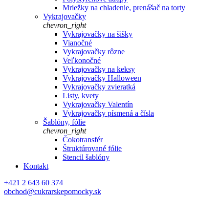
Mriežky na chladenie, prenášač na torty
Vykrajovačky
chevron_right
Vykrajovačky na šišky
Vianočné
Vykrajovačky rôzne
Veľkonočné
Vykrajovačky na keksy
Vykrajovačky Halloween
Vykrajovačky zvieratká
Listy, kvety
Vykrajovačky Valentín
Vykrajovačky písmená a čísla
Šablóny, fólie
chevron_right
Čokotransfér
Štruktúrované fólie
Stencil šablóny
Kontakt
+421 2 643 60 374
obchod@cukrarskepomocky.sk