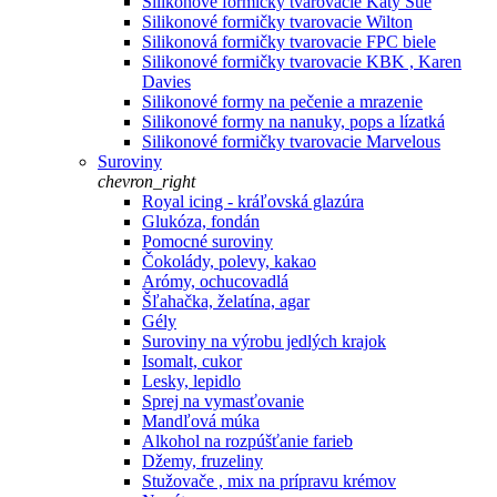
Silikonové formičky tvarovacie Katy Sue
Silikonové formičky tvarovacie Wilton
Silikonová formičky tvarovacie FPC biele
Silikonové formičky tvarovacie KBK , Karen
Davies
Silikonové formy na pečenie a mrazenie
Silikonové formy na nanuky, pops a lízatká
Silikonové formičky tvarovacie Marvelous
Suroviny
chevron_right
Royal icing - kráľovská glazúra
Glukóza, fondán
Pomocné suroviny
Čokolády, polevy, kakao
Arómy, ochucovadlá
Šľahačka, želatína, agar
Gély
Suroviny na výrobu jedlých krajok
Isomalt, cukor
Lesky, lepidlo
Sprej na vymasťovanie
Mandľová múka
Alkohol na rozpúšťanie farieb
Džemy, fruzeliny
Stužovače , mix na prípravu krémov