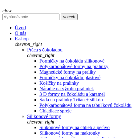
close
search
Úvod
O nás
E-shop
chevron_right
Práca s čokoládou
chevron_right
Formičky na čokoládu silikonové
Polykarbonátové formy na pralinky
Magnetické formy na praliky
Formičky na čokoládu plastové
Košíčky na pralinky
Náradie na výrobu praliniek
3 D formy na čokoládu a karamel
Sada na pralinky Tritán + silikón
Polykarbonátová forma na tabuľkovú čokoládu
Chladiace spreje
Silikonové formy
chevron_right
Silikonové formy na chlieb a pečivo
Silikonové formy na makronky