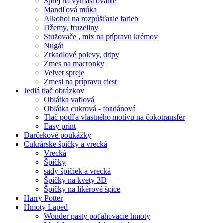
Sprej na vymasťovanie
Mandľová múka
Alkohol na rozpúšťanie farieb
Džemy, fruzeliny
Stužovače , mix na prípravu krémov
Nugát
Zrkadlové polevy, dripy
Zmes na macronky
Velvet spreje
Zmesi na prípravu ciest
Jedlá tlač obrázkov
Oblátka vaflová
Oblátka cukrová - fondánová
Tlač podľa vlastného motívu na čokotransfér
Easy print
Darčekové poukážky
Cukrárske špičky a vrecká
Vrecká
Špičky
sady špičiek a vrecká
Špičky na kvety 3D
Špičky na likérové špice
Harry Potter
Hmoty Laped
Wonder pasty poťahovacie hmoty