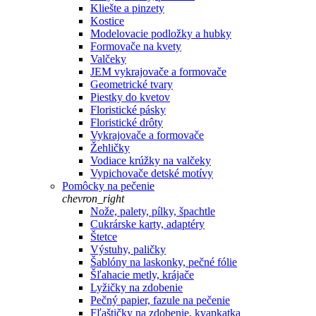
Kliešte a pinzety
Kostice
Modelovacie podložky a hubky
Formovače na kvety
Valčeky
JEM vykrajovače a formovače
Geometrické tvary
Piestky do kvetov
Floristické pásky
Floristické drôty
Vykrajovače a formovače
Žehličky
Vodiace krúžky na valčeky
Vypichovače detské motívy
Pomôcky na pečenie
chevron_right
Nože, palety, pílky, špachtle
Cukrárske karty, adaptéry
Štetce
Výstuhy, paličky
Šablóny na laskonky, pečné fólie
Šľahacie metly, krájače
Lyžičky na zdobenie
Pečný papier, fazule na pečenie
Fľaštičky na zdobenie, kvapkatka