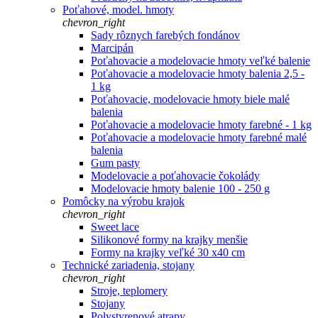
Poťahové, model. hmoty
chevron_right
Sady rôznych farebých fondánov
Marcipán
Poťahovacie a modelovacie hmoty veľké balenie
Poťahovacie a modelovacie hmoty balenia 2,5 -
1 kg
Poťahovacie, modelovacie hmoty biele malé
balenia
Poťahovacie a modelovacie hmoty farebné - 1 kg
Poťahovacie a modelovacie hmoty farebné malé
balenia
Gum pasty
Modelovacie a poťahovacie čokolády
Modelovacie hmoty balenie 100 - 250 g
Pomôcky na výrobu krajok
chevron_right
Sweet lace
Silikonové formy na krajky menšie
Formy na krajky veľké 30 x40 cm
Technické zariadenia, stojany
chevron_right
Stroje, teplomery
Stojany
Polystyrenové atrapy