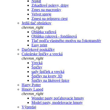
Nugát
Zrkadlové polevy, dripy
Zmes na macronky
Velvet spreje
Zmesi na prípravu ciest
Jedlá tlač obrázkov
chevron_right
Oblátka vaflová
Oblátka cukrová - fondánová
Tlač podľa vlastného motívu na čokotransfér
Easy print
Darčekové poukážky
Cukrárske špičky a vrecká
chevron_right
Vrecká
Špičky
sady špičiek a vrecká
Špičky na kvety 3D
Špičky na likérové špice
Harry Potter
Hmoty Laped
chevron_right
Wonder pasty poťahovacie hmoty
Model pasty, modelovacie hmoty
Výpredaj