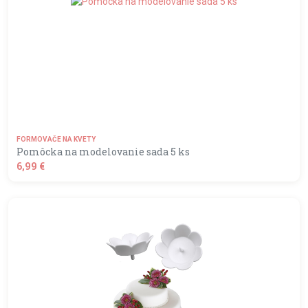
FORMOVAČE NA KVETY
Pomôcka na modelovanie sada 5 ks
6,99 €
shopping_basket
DO KOŠÍKA