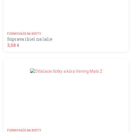
FORMOVAČE NA KVETY
Súprava ihiel na lalie
3,58 €
shopping_basket
DO KOŠÍKA
FORMOVAČE NA KVETY