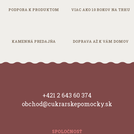
PODPORA
K PRODUKTOM
VIAC AKO 10
ROKOV NA TRHU
KAMENNÁ
PREDAJŇA
DOPRAVA AŽ
K VÁM DOMOV
+421 2 643 60 374
obchod@cukrarskepomocky.sk
SPOLOČNOSŤ