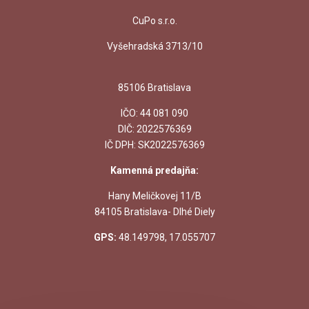
CuPo s.r.o.
Vyšehradská 3713/10
85106 Bratislava
IČO:
44 081 090
DIČ: 2022576369
IČ DPH: SK2022576369
Kamenná predajňa:
Hany Meličkovej 11/B
84105 Bratislava- Dlhé Diely
GPS:
48.149798, 17.055707