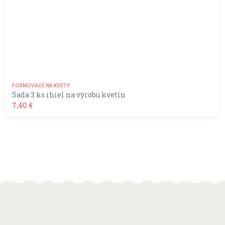
FORMOVAČE NA KVETY
Sada 3 ks ihiel na výrobu kvetín
7,40 €
shopping_basket
DO KOŠÍKA