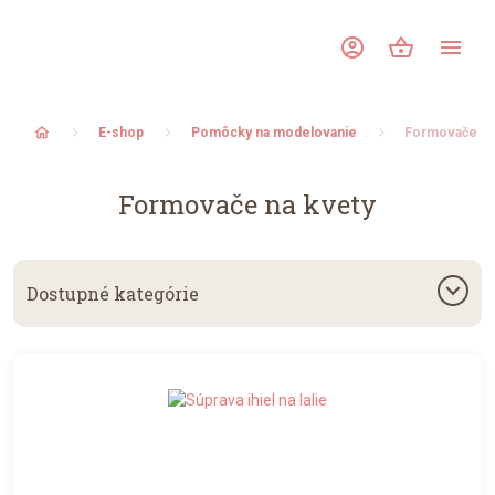
account_circle
shopping_basket
menu
home
E-shop
Pomôcky na modelovanie
Formovače na
Formovače na kvety
keyboard_arrow_down
Dostupné kategórie