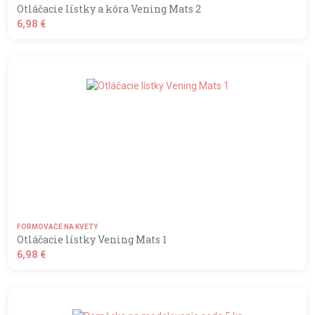
Otláčacie lístky a kôra Vening Mats 2
6,98 €
shopping_basket
DO KOŠÍKA
FORMOVAČE NA KVETY
Otláčacie lístky Vening Mats 1
6,98 €
shopping_basket
DO KOŠÍKA