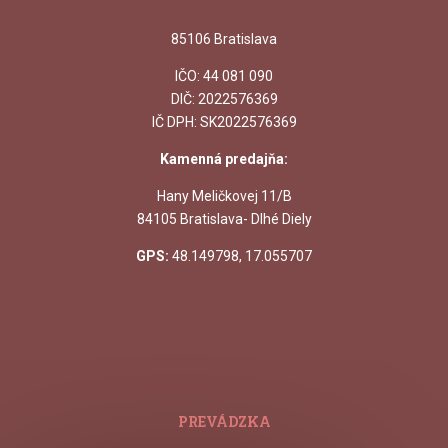
85106 Bratislava
IČO:
44 081 090
DIČ: 2022576369
IČ DPH: SK2022576369
Kamenná predajňa:
Hany Meličkovej 11/B
84105 Bratislava- Dlhé Diely
GPS:
48.149798, 17.055707
PREVÁDZKA