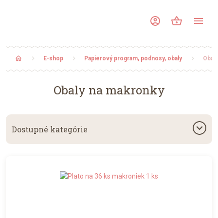
account_circle
shopping_basket
menu
home
E-shop
Papierový program, podnosy, obaly
Obal
Obaly na makronky
keyboard_arrow_down
Dostupné kategórie