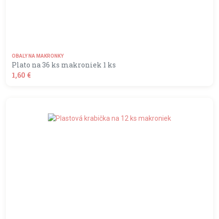
OBALY NA MAKRONKY
Plato na 36 ks makroniek 1 ks
1,60 €
shopping_basket
DO KOŠÍKA