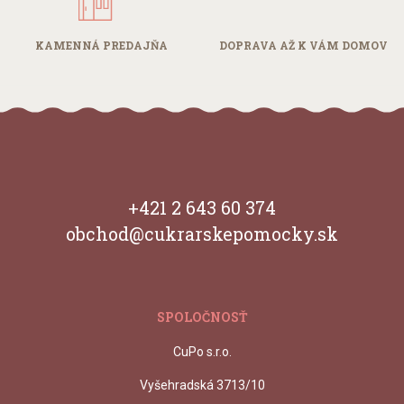
KAMENNÁ
PREDAJŇA
DOPRAVA AŽ
K VÁM DOMOV
+421 2 643 60 374
obchod@cukrarskepomocky.sk
SPOLOČNOSŤ
CuPo s.r.o.
Vyšehradská 3713/10