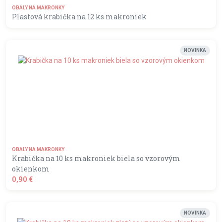
OBALY NA MAKRONKY
Plastová krabička na 12 ks makroniek
MOMENTÁLNE NEDOSTUPNÝ
NOVINKA
OBALY NA MAKRONKY
Krabička na 10 ks makroniek biela so vzorovým
okienkom
0,90 €
shopping_basket
DO KOŠÍKA
NOVINKA