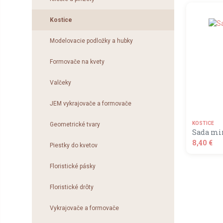
shopping_
identif
Kostice
analýzy
Modelovacie podložky a hubky
Formovače na kvety
Valčeky
JEM vykrajovače a formovače
KOSTICE
Geometrické tvary
Sada min
8,40 €
Piestky do kvetov
shopping_
Floristické pásky
Floristické drôty
Vykrajovače a formovače