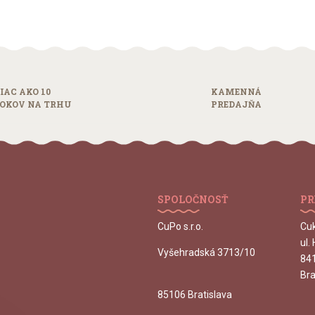
IAC AKO 10
KAMENNÁ
OKOV NA TRHU
PREDAJŇA
SPOLOČNOSŤ
PR
CuPo s.r.o.
Cu
ul.
Vyšehradská 3713/10
84
Bra
85106 Bratislava