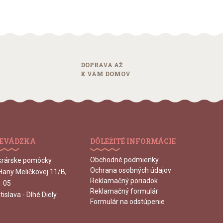
DOPRAVA AŽ
K VÁM DOMOV
EVÁDZKA
DÔLEŽITÉ INFORMÁCIE
Obchodné podmienky
krárske pomôcky
Ochrana osobných údajov
 Hany Meličkovej 11/B,
Reklamačný poriadok
1 05
Reklamačný formulár
tislava - Dlhé Diely
Formulár na odstúpenie