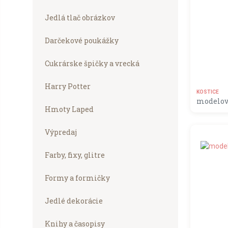
Jedlá tlač obrázkov
Darčekové poukážky
Cukrárske špičky a vrecká
Harry Potter
KOSTICE
modelova
Hmoty Laped
MOMENT
Výpredaj
Farby, fixy, glitre
Formy a formičky
Jedlé dekorácie
Knihy a časopisy