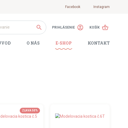
Facebook
Instagram
search
account_circle
shopping_basket
PRIHLÁSENIE
KOŠÍK
ÚVOD
O NÁS
E-SHOP
KONTAKT
ZĽAVA 50%