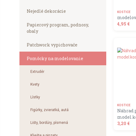
Nejedlé dekorácie
KOSTICE
modelova
4,95 €
Papierový program, podnosy,
obaly
shopping_
Patchwork vypichovače
Pomôcky na modelovanie
Extrudér
Kvety
Lístky
KOSTICE
Figúrky, zvieratká, autá
Náhrad.p
N
model.ko
Lišty, bordúry, písmená
3,20 €
Súbory 
Nezahŕň
Kliešte a pinzety