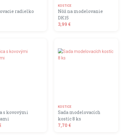
KOSTICE
ovacie radielko
Nôž na modelovanie
DK15
3,99 €
shopping_basket
shopping_basket
DO KOŠÍKA
DO KOŠÍKA
KOSTICE
ca s kovovými
Sada modelovacích
kami
kostíc 8 ks
€
7,70 €
k.