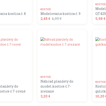
KOSTICE
Model
KOSTICE
cia kostica č. 8
Modelovacia kostica č. 9
QT425
2,48 €
4,95 €
5,98 €
basket
shopping_basket
DO KOŠÍKA
DO KOŠÍKA
KOSTICE
Náhrad.planžety do
KOSTICE
lanžety do
model.kostice č.7-
Kosti
astavenie Cookies
stice č.7-rovné
zrezané
gulič
3,20 €
10,20 
cookies nám umožňujú analyzovať používanie našich webových stráno
ajú žiadne osobné údaje a nie je možné Vás prostredníctvom nich