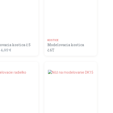
KOSTICE
vacia kostica č.5
Modelovacia kostica
4,95 €
č.6T
shopping_basket
DO KOŠÍKA
MOMENTÁLNE NEDOSTUPNÝ