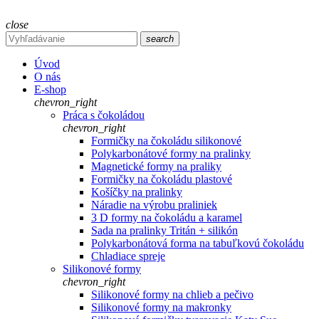
close
search
Úvod
O nás
E-shop
chevron_right
Práca s čokoládou
chevron_right
Formičky na čokoládu silikonové
Polykarbonátové formy na pralinky
Magnetické formy na praliky
Formičky na čokoládu plastové
Košíčky na pralinky
Náradie na výrobu praliniek
3 D formy na čokoládu a karamel
Sada na pralinky Tritán + silikón
Polykarbonátová forma na tabuľkovú čokoládu
Chladiace spreje
Silikonové formy
chevron_right
Silikonové formy na chlieb a pečivo
Silikonové formy na makronky