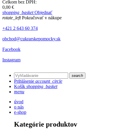
Celkom bez DPH:
0,00 €
shopping_basket
Objednať
rotate_left
Pokračovať v nákupe
+421 2 643 60 374
obchod@cukrarskepomocky.sk
Facebook
Instagram
search
Prihlásenie
account_circle
Košík
shopping_basket
menu
úvod
o nás
e-shop
Kategórie produktov