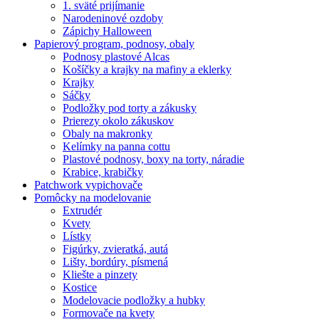
1. sväté prijímanie
Narodeninové ozdoby
Zápichy Halloween
Papierový program, podnosy, obaly
Podnosy plastové Alcas
Košíčky a krajky na mafiny a eklerky
Krajky
Sáčky
Podložky pod torty a zákusky
Prierezy okolo zákuskov
Obaly na makronky
Kelímky na panna cottu
Plastové podnosy, boxy na torty, náradie
Krabice, krabičky
Patchwork vypichovače
Pomôcky na modelovanie
Extrudér
Kvety
Lístky
Figúrky, zvieratká, autá
Lišty, bordúry, písmená
Kliešte a pinzety
Kostice
Modelovacie podložky a hubky
Formovače na kvety