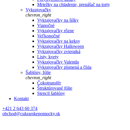
Mriežky na chladenie, prenášač na torty
Vykrajovačky
chevron_right
Vykrajovačky na šišky
Vianočné
Vykrajovačky rôzne
Veľkonočné
Vykrajovačky na keksy
Vykrajovačky Halloween
Vykrajovačky zvieratká
Listy, kvety
Vykrajovačky Valentín
Vykrajovačky písmená a čísla
Šablóny, fólie
chevron_right
Čokotransfér
Štruktúrované fólie
Stencil šablóny
Kontakt
+421 2 643 60 374
obchod@cukrarskepomocky.sk