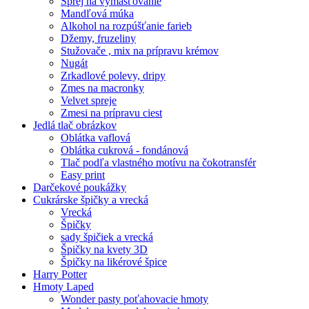
Sprej na vymasťovanie
Mandľová múka
Alkohol na rozpúšťanie farieb
Džemy, fruzeliny
Stužovače , mix na prípravu krémov
Nugát
Zrkadlové polevy, dripy
Zmes na macronky
Velvet spreje
Zmesi na prípravu ciest
Jedlá tlač obrázkov
Oblátka vaflová
Oblátka cukrová - fondánová
Tlač podľa vlastného motívu na čokotransfér
Easy print
Darčekové poukážky
Cukrárske špičky a vrecká
Vrecká
Špičky
sady špičiek a vrecká
Špičky na kvety 3D
Špičky na likérové špice
Harry Potter
Hmoty Laped
Wonder pasty poťahovacie hmoty