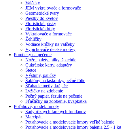
Valčeky
JEM vykrajovače a formovače
Geometrické tvary
Piestky do kvetov
Floristické pásky
Floristické drôty
Vykrajovače a formovače
Žehličky
Vodiace krúžky na valčeky
Vypichovače detské motívy
Pomôcky na pečenie
Nože, palety, pílky, špachtle
Cukrárske karty, adaptéry
Štetce
Výstuhy, paličky
Šablóny na laskonky, pečné fólie
Šľahacie metly, krájače
Lyžičky na zdobenie
Pečný papier, fazule na pečenie
Fľaštičky na zdobenie, kvapkatka
Poťahové, model. hmoty
Sady rôznych farebých fondánov
Marcipán
Poťahovacie a modelovacie hmoty veľké balenie
Poťahovacie a modelovacie hmoty balenia 2,5 - 1 kg