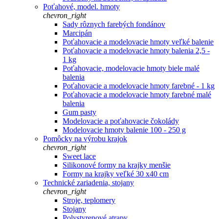
Poťahové, model. hmoty
chevron_right
Sady rôznych farebých fondánov
Marcipán
Poťahovacie a modelovacie hmoty veľké balenie
Poťahovacie a modelovacie hmoty balenia 2,5 -
1 kg
Poťahovacie, modelovacie hmoty biele malé
balenia
Poťahovacie a modelovacie hmoty farebné - 1 kg
Poťahovacie a modelovacie hmoty farebné malé
balenia
Gum pasty
Modelovacie a poťahovacie čokolády
Modelovacie hmoty balenie 100 - 250 g
Pomôcky na výrobu krajok
chevron_right
Sweet lace
Silikonové formy na krajky menšie
Formy na krajky veľké 30 x40 cm
Technické zariadenia, stojany
chevron_right
Stroje, teplomery
Stojany
Polystyrenové atrapy