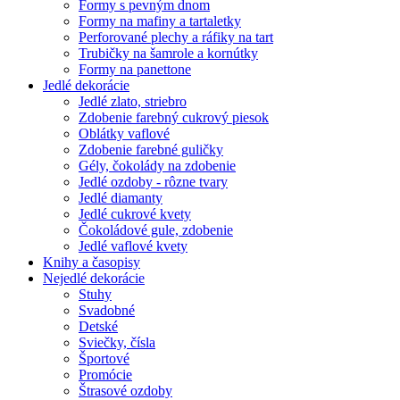
Formy s pevným dnom
Formy na mafiny a tartaletky
Perforované plechy a ráfiky na tart
Trubičky na šamrole a kornútky
Formy na panettone
Jedlé dekorácie
Jedlé zlato, striebro
Zdobenie farebný cukrový piesok
Oblátky vaflové
Zdobenie farebné guličky
Gély, čokolády na zdobenie
Jedlé ozdoby - rôzne tvary
Jedlé diamanty
Jedlé cukrové kvety
Čokoládové gule, zdobenie
Jedlé vaflové kvety
Knihy a časopisy
Nejedlé dekorácie
Stuhy
Svadobné
Detské
Sviečky, čísla
Športové
Promócie
Štrasové ozdoby