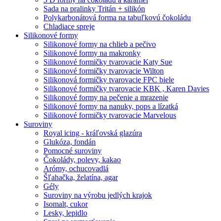
Sada na pralinky Tritán + silikón
Polykarbonátová forma na tabuľkovú čokoládu
Chladiace spreje
Silikonové formy
Silikonové formy na chlieb a pečivo
Silikonové formy na makronky
Silikonové formičky tvarovacie Katy Sue
Silikonové formičky tvarovacie Wilton
Silikonová formičky tvarovacie FPC biele
Silikonové formičky tvarovacie KBK , Karen Davies
Silikonové formy na pečenie a mrazenie
Silikonové formy na nanuky, pops a lízatká
Silikonové formičky tvarovacie Marvelous
Suroviny
Royal icing - kráľovská glazúra
Glukóza, fondán
Pomocné suroviny
Čokolády, polevy, kakao
Arómy, ochucovadlá
Šľahačka, želatína, agar
Gély
Suroviny na výrobu jedlých krajok
Isomalt, cukor
Lesky, lepidlo