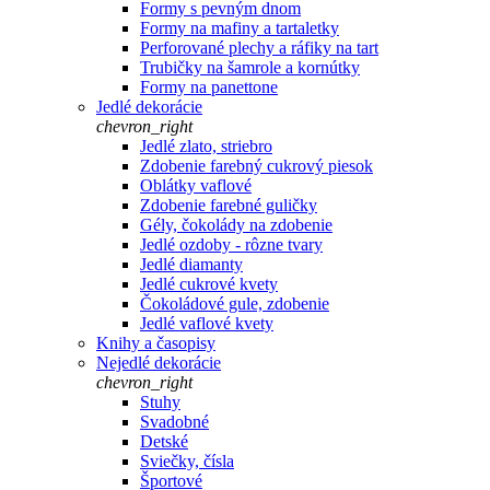
Formy s pevným dnom
Formy na mafiny a tartaletky
Perforované plechy a ráfiky na tart
Trubičky na šamrole a kornútky
Formy na panettone
Jedlé dekorácie
chevron_right
Jedlé zlato, striebro
Zdobenie farebný cukrový piesok
Oblátky vaflové
Zdobenie farebné guličky
Gély, čokolády na zdobenie
Jedlé ozdoby - rôzne tvary
Jedlé diamanty
Jedlé cukrové kvety
Čokoládové gule, zdobenie
Jedlé vaflové kvety
Knihy a časopisy
Nejedlé dekorácie
chevron_right
Stuhy
Svadobné
Detské
Sviečky, čísla
Športové