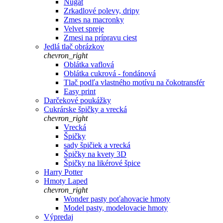
Nugát
Zrkadlové polevy, dripy
Zmes na macronky
Velvet spreje
Zmesi na prípravu ciest
Jedlá tlač obrázkov
chevron_right
Oblátka vaflová
Oblátka cukrová - fondánová
Tlač podľa vlastného motívu na čokotransfér
Easy print
Darčekové poukážky
Cukrárske špičky a vrecká
chevron_right
Vrecká
Špičky
sady špičiek a vrecká
Špičky na kvety 3D
Špičky na likérové špice
Harry Potter
Hmoty Laped
chevron_right
Wonder pasty poťahovacie hmoty
Model pasty, modelovacie hmoty
Výpredaj