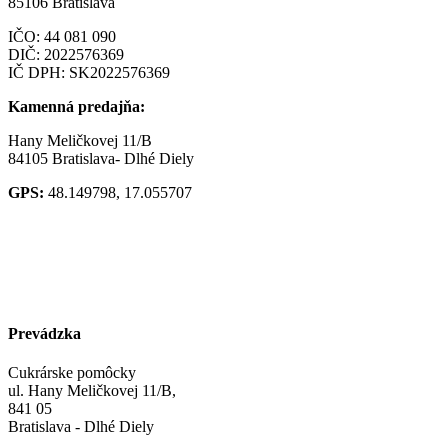
85106 Bratislava
IČO:
44 081 090
DIČ: 2022576369
IČ DPH: SK2022576369
Kamenná predajňa:
Hany Meličkovej 11/B
84105 Bratislava- Dlhé Diely
GPS:
48.149798, 17.055707
Prevádzka
Cukrárske pomôcky
ul. Hany Meličkovej 11/B,
841 05
Bratislava - Dlhé Diely