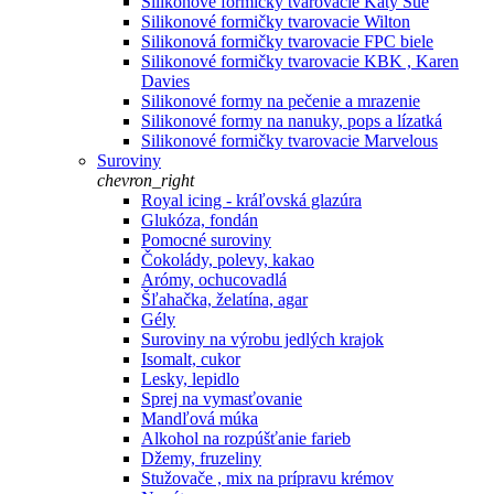
Silikonové formičky tvarovacie Katy Sue
Silikonové formičky tvarovacie Wilton
Silikonová formičky tvarovacie FPC biele
Silikonové formičky tvarovacie KBK , Karen
Davies
Silikonové formy na pečenie a mrazenie
Silikonové formy na nanuky, pops a lízatká
Silikonové formičky tvarovacie Marvelous
Suroviny
chevron_right
Royal icing - kráľovská glazúra
Glukóza, fondán
Pomocné suroviny
Čokolády, polevy, kakao
Arómy, ochucovadlá
Šľahačka, želatína, agar
Gély
Suroviny na výrobu jedlých krajok
Isomalt, cukor
Lesky, lepidlo
Sprej na vymasťovanie
Mandľová múka
Alkohol na rozpúšťanie farieb
Džemy, fruzeliny
Stužovače , mix na prípravu krémov