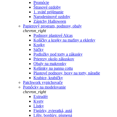
Promócie
Štrasové ozdoby
1. sväté prijímanie
Narodeninové ozdoby
Zápichy Halloween
Papierový program, podnosy, obaly
chevron_right
Podnosy plastové Alcas
Košíčky a krajky na mafiny a eklerky
Krajky
Sáčky
Podložky pod torty a zákusky
Prierezy okolo zákuskov
Obaly na makronky
Kelímky na panna cottu
Plastové podnosy, boxy na torty, náradie
Krabice, krabičky
Patchwork vypichovače
Pomôcky na modelovanie
chevron_right
Extrudér
Kvety
Lístky
Figúrky, zvieratká, autá
Lišty, bordúry, písmená