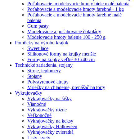
Poťahovacie, modelovacie hmoty biele malé balenia
Poťahovacie a modelovacie hmoty farebné - 1 kg
Poťahovacie a modelovacie hmoty farebné malé
balenia
Gum pasty
Modelovacie a poťahovacie čokolády
Modelovacie hmoty balenie 100 - 250 g
Pomôcky na výrobu krajok
Sweet lace
Silikonové formy na krajky menšie
Formy na krajky veľké 30 x40 cm
Technické zariadenia, stojany
Stroje, teplomery
Stojany
Polystyrenové atrapy
Mriežky na chladenie, prenášač na torty
Vykrajovačky
Vykrajovačky na šišky
Vianočné
Vykrajovačky rôzne
Veľkonočné
Vykrajovačky na keksy
Vykrajovačky Halloween
Vykrajovačky zvieratká
Listy, kvety