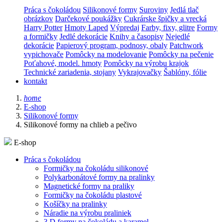
Práca s čokoládou
Silikonové formy
Suroviny
Jedlá tlač
obrázkov
Darčekové poukážky
Cukrárske špičky a vrecká
Harry Potter
Hmoty Laped
Výpredaj
Farby, fixy, glitre
Formy
a formičky
Jedlé dekorácie
Knihy a časopisy
Nejedlé
dekorácie
Papierový program, podnosy, obaly
Patchwork
vypichovače
Pomôcky na modelovanie
Pomôcky na pečenie
Poťahové, model. hmoty
Pomôcky na výrobu krajok
Technické zariadenia, stojany
Vykrajovačky
Šablóny, fólie
kontakt
home
E-shop
Silikonové formy
Silikonové formy na chlieb a pečivo
E-shop
Práca s čokoládou
Formičky na čokoládu silikonové
Polykarbonátové formy na pralinky
Magnetické formy na praliky
Formičky na čokoládu plastové
Košíčky na pralinky
Náradie na výrobu praliniek
3 D formy na čokoládu a karamel