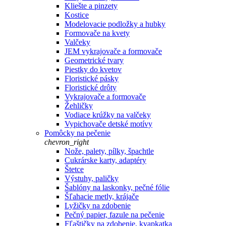
Kliešte a pinzety
Kostice
Modelovacie podložky a hubky
Formovače na kvety
Valčeky
JEM vykrajovače a formovače
Geometrické tvary
Piestky do kvetov
Floristické pásky
Floristické drôty
Vykrajovače a formovače
Žehličky
Vodiace krúžky na valčeky
Vypichovače detské motívy
Pomôcky na pečenie
chevron_right
Nože, palety, pílky, špachtle
Cukrárske karty, adaptéry
Štetce
Výstuhy, paličky
Šablóny na laskonky, pečné fólie
Šľahacie metly, krájače
Lyžičky na zdobenie
Pečný papier, fazule na pečenie
Fľaštičky na zdobenie, kvapkatka