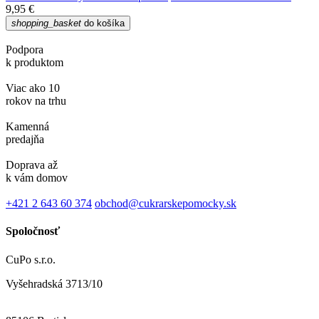
9,95 €
shopping_basket
do košíka
Podpora
k produktom
Viac ako 10
rokov na trhu
Kamenná
predajňa
Doprava až
k vám domov
+421 2 643 60 374
obchod@cukrarskepomocky.sk
Spoločnosť
CuPo s.r.o.
Vyšehradská 3713/10