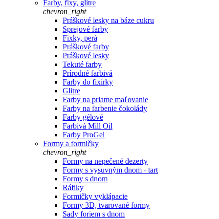
Farby, fixy, glitre
chevron_right
Práškové lesky na báze cukru
Sprejové farby
Fixky, perá
Práškové farby
Práškové lesky
Tekuté farby
Prírodné farbivá
Farby do fixírky
Glitre
Farby na priame maľovanie
Farby na farbenie čokolády
Farby gélové
Farbivá Mill Oil
Farby ProGel
Formy a formičky
chevron_right
Formy na nepečené dezerty
Formy s vysuvným dnom - tart
Formy s dnom
Ráfiky
Formičky vyklápacie
Formy 3D, tvarované formy
Sady foriem s dnom