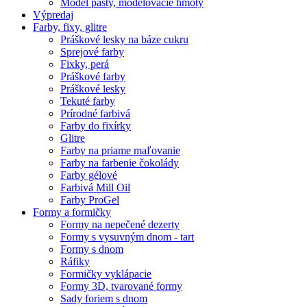
Model pasty, modelovacie hmoty
Výpredaj
Farby, fixy, glitre
Práškové lesky na báze cukru
Sprejové farby
Fixky, perá
Práškové farby
Práškové lesky
Tekuté farby
Prírodné farbivá
Farby do fixírky
Glitre
Farby na priame maľovanie
Farby na farbenie čokolády
Farby gélové
Farbivá Mill Oil
Farby ProGel
Formy a formičky
Formy na nepečené dezerty
Formy s vysuvným dnom - tart
Formy s dnom
Ráfiky
Formičky vyklápacie
Formy 3D, tvarované formy
Sady foriem s dnom