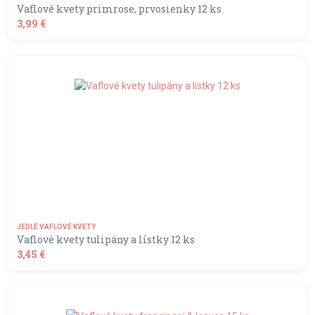
Vaflové kvety primrose, prvosienky 12 ks
3,99 €
shopping_basket
DO KOŠÍKA
JEDLÉ VAFLOVÉ KVETY
Vaflové kvety tulipány a lístky 12 ks
3,45 €
shopping_basket
DO KOŠÍKA