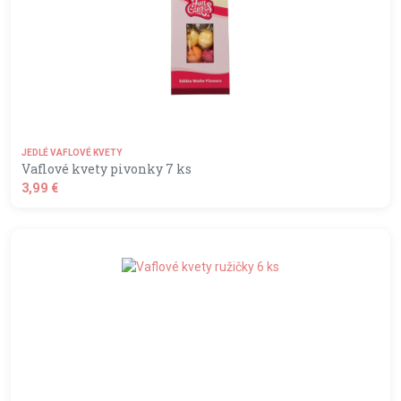
JEDLÉ VAFLOVÉ KVETY
Vaflové kvety pivonky 7 ks
3,99 €
shopping_basket
DO KOŠÍKA