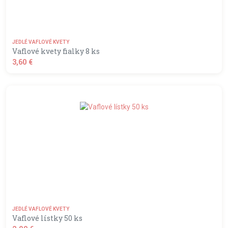
JEDLÉ VAFLOVÉ KVETY
Vaflové kvety fialky 8 ks
3,60 €
shopping_basket
DO KOŠÍKA
JEDLÉ VAFLOVÉ KVETY
Vaflové lístky 50 ks