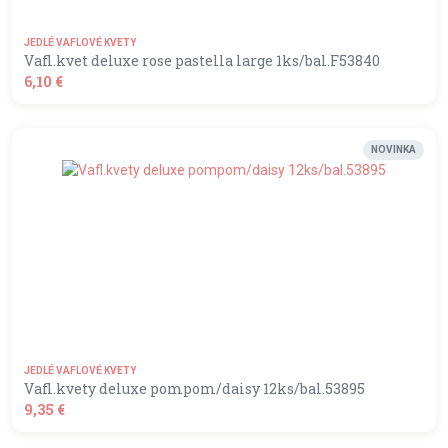
JEDLÉ VAFLOVÉ KVETY
Vafl.kvet deluxe rose pastella large 1ks/bal.F53840
6,10 €
shopping_basket
DO KOŠÍKA
NOVINKA
JEDLÉ VAFLOVÉ KVETY
Vafl.kvety deluxe pompom/daisy 12ks/bal.53895
9,35 €