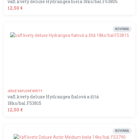
vafl.kvety deluxe Hydrangea biela 18ks/bal.F53805
12,50 €
shopping_basket
DO KOŠÍKA
NOVINKA
JEDLÉ VAFLOVÉ KVETY
vafl.kvety deluxe Hydrangea fialová a žltá
18ks/bal.F53815
12,50 €
shopping_basket
DO KOŠÍKA
NOVINKA