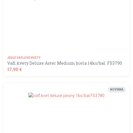
JEDLÉ VAFLOVÉ KVETY
Vafl.kvety Deluxe Aster Medium biela 14ks/bal. F53790
17,90 €
shopping_basket
DO KOŠÍKA
NOVINKA