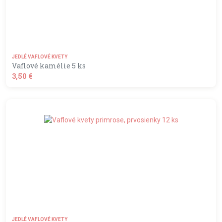
JEDLÉ VAFLOVÉ KVETY
Vaflové kamélie 5 ks
3,50 €
shopping_basket
DO KOŠÍKA
JEDLÉ VAFLOVÉ KVETY