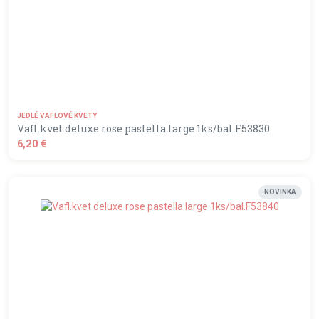
JEDLÉ VAFLOVÉ KVETY
Vafl.kvet deluxe rose pastella large 1ks/bal.F53830
6,20 €
shopping_basket
DO KOŠÍKA
NOVINKA