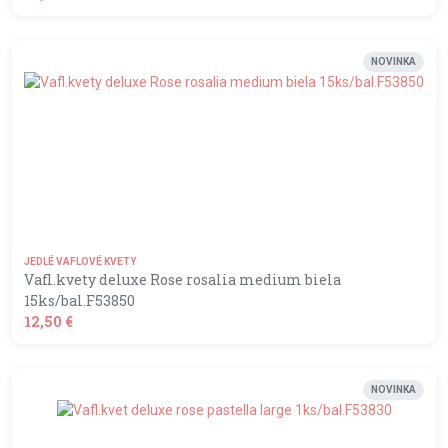
shopping_basket
DO KOŠÍKA
NOVINKA
JEDLÉ VAFLOVÉ KVETY
Vafl.kvety deluxe Rose rosalia medium biela
15ks/bal.F53850
12,50 €
shopping_basket
DO KOŠÍKA
NOVINKA