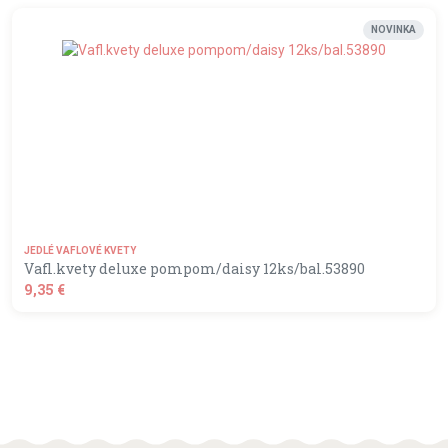
shopping_basket
DO KOŠÍKA
NOVINKA
JEDLÉ VAFLOVÉ KVETY
Vafl.kvety deluxe pompom/daisy 12ks/bal.53890
9,35 €
shopping_basket
DO KOŠÍKA