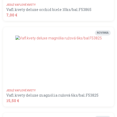
JEDLÉ VAFLOVÉ KVETY
Vafl.kvety deluxe orchid biele 10ks/bal.F53865
7,00 €
shopping_basket
DO KOŠÍKA
NOVINKA
JEDLÉ VAFLOVÉ KVETY
Nastavenie Cookies
Vafl.kvety deluxe magnólia ružová 6ks/bal.F53825
15,50 €
Súbory cookies nám umožňujú analyzovať používanie našich
shopping_basket
DO KOŠÍKA
webových stránok. Nezahŕňajú žiadne osobné údaje a nie je