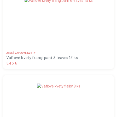
JEDLÉ VAFLOVÉ KVETY
Vaflové kvety frangipani & leaves 15 ks
3,45 €
shopping_basket
DO KOŠÍKA