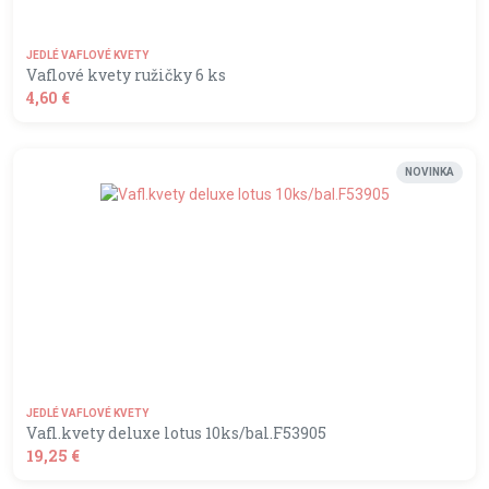
JEDLÉ VAFLOVÉ KVETY
Vaflové kvety ružičky 6 ks
4,60 €
shopping_basket
DO KOŠÍKA
NOVINKA
JEDLÉ VAFLOVÉ KVETY
Vafl.kvety deluxe lotus 10ks/bal.F53905
19,25 €