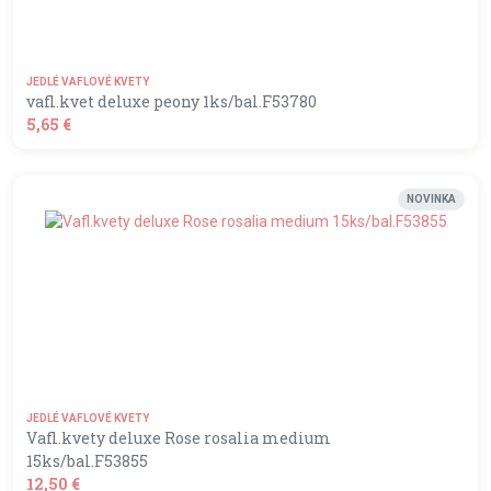
JEDLÉ VAFLOVÉ KVETY
vafl.kvet deluxe peony 1ks/bal.F53780
5,65 €
shopping_basket
DO KOŠÍKA
NOVINKA
JEDLÉ VAFLOVÉ KVETY
Vafl.kvety deluxe Rose rosalia medium
15ks/bal.F53855
12,50 €