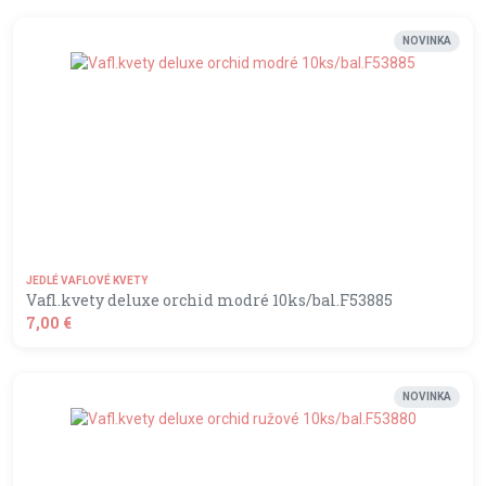
shopping_basket
DO KOŠÍKA
NOVINKA
JEDLÉ VAFLOVÉ KVETY
Vafl.kvety deluxe orchid modré 10ks/bal.F53885
7,00 €
shopping_basket
DO KOŠÍKA
NOVINKA