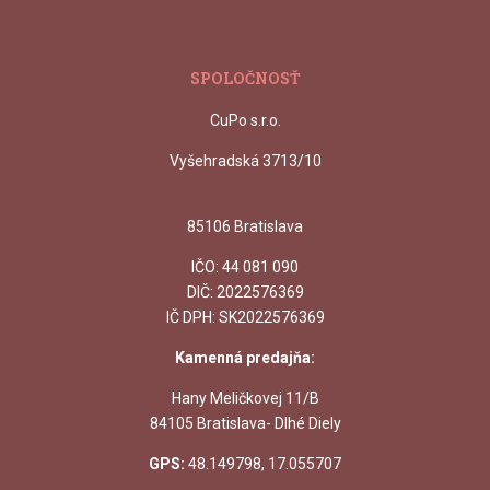
SPOLOČNOSŤ
CuPo s.r.o.
Vyšehradská 3713/10
85106 Bratislava
IČO:
44 081 090
DIČ: 2022576369
IČ DPH: SK2022576369
Kamenná predajňa:
Hany Meličkovej 11/B
84105 Bratislava- Dlhé Diely
GPS:
48.149798, 17.055707