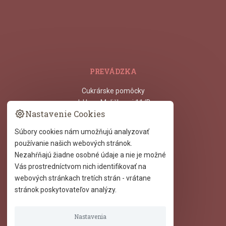
PREVÁDZKA
Cukrárske pomôcky
ul. Hany Meličkovej 11/B,
Nastavenie Cookies
841 05
Bratislava - Dlhé Diely
Súbory cookies nám umožňujú analyzovať
používanie našich webových stránok.
DÔLEŽITÉ INFORMÁCIE
Nezahŕňajú žiadne osobné údaje a nie je možné
Vás prostredníctvom nich identifikovať na
Obchodné podmienky
webových stránkach tretích strán - vrátane
Ochrana osobných údajov
stránok poskytovateľov analýzy.
Reklamačný poriadok
Reklamačný formulár
Formulár na odstúpenie
Nastavenia