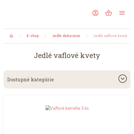
account_circle
shopping_basket
menu
home
E-shop
Jedlé dekorácie
Jedlé vaflové kvety
Jedlé vaflové kvety
keyboard_arrow_down
Dostupné kategórie