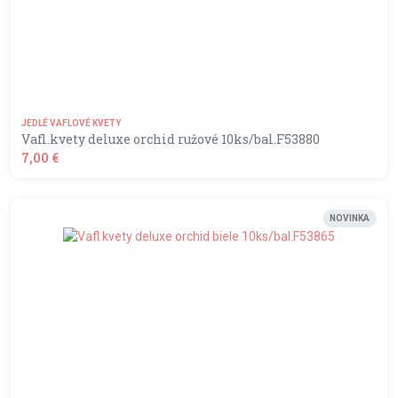
JEDLÉ VAFLOVÉ KVETY
Vafl.kvety deluxe orchid ružové 10ks/bal.F53880
7,00 €
shopping_basket
DO KOŠÍKA
NOVINKA