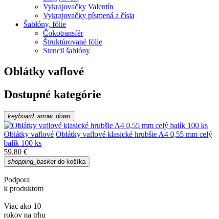
Vykrajovačky Valentín
Vykrajovačky písmená a čísla
Šablóny, fólie
Čokotransfér
Štruktúrované fólie
Stencil šablóny
Oblátky vaflové
Dostupné kategórie
keyboard_arrow_down
Oblátky vaflové
Oblátky vaflové klasické hrubšie A4 0,55 mm celý
balík 100 ks
59,80 €
shopping_basket
do košíka
Podpora
k produktom
Viac ako 10
rokov na trhu