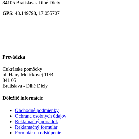
84105 Bratislava- Dlhé Diely
GPS:
48.149798, 17.055707
Prevádzka
Cukrárske pomôcky
ul. Hany Meličkovej 11/B,
841 05
Bratislava - Dlhé Diely
Dôležité informácie
Obchodné podmienky
Ochrana osobných údajov
Reklamačný poriadok
Reklamačný formulár
Formulár na odstúpenie