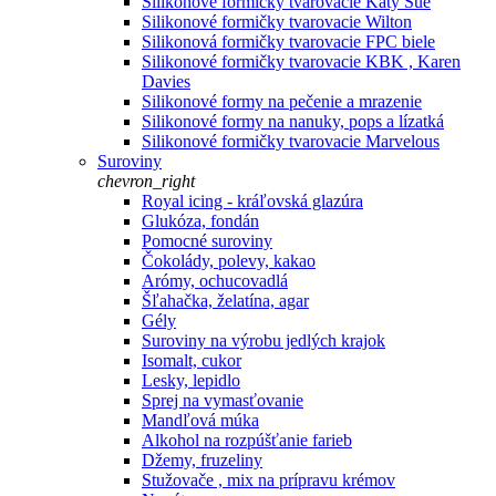
Silikonové formičky tvarovacie Katy Sue
Silikonové formičky tvarovacie Wilton
Silikonová formičky tvarovacie FPC biele
Silikonové formičky tvarovacie KBK , Karen
Davies
Silikonové formy na pečenie a mrazenie
Silikonové formy na nanuky, pops a lízatká
Silikonové formičky tvarovacie Marvelous
Suroviny
chevron_right
Royal icing - kráľovská glazúra
Glukóza, fondán
Pomocné suroviny
Čokolády, polevy, kakao
Arómy, ochucovadlá
Šľahačka, želatína, agar
Gély
Suroviny na výrobu jedlých krajok
Isomalt, cukor
Lesky, lepidlo
Sprej na vymasťovanie
Mandľová múka
Alkohol na rozpúšťanie farieb
Džemy, fruzeliny
Stužovače , mix na prípravu krémov