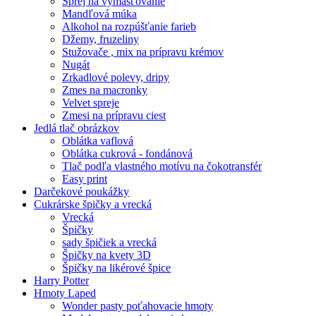
Sprej na vymasťovanie
Mandľová múka
Alkohol na rozpúšťanie farieb
Džemy, fruzeliny
Stužovače , mix na prípravu krémov
Nugát
Zrkadlové polevy, dripy
Zmes na macronky
Velvet spreje
Zmesi na prípravu ciest
Jedlá tlač obrázkov
Oblátka vaflová
Oblátka cukrová - fondánová
Tlač podľa vlastného motívu na čokotransfér
Easy print
Darčekové poukážky
Cukrárske špičky a vrecká
Vrecká
Špičky
sady špičiek a vrecká
Špičky na kvety 3D
Špičky na likérové špice
Harry Potter
Hmoty Laped
Wonder pasty poťahovacie hmoty