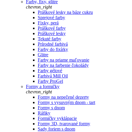
Farby, fixy, glitre
chevron_right
Práškové lesky na báze cukru
Sprejové farby
Fixky, perá
Práškové farby
Práškové lesky
Tekuté farby
Prírodné farbivá
Farby do fixírky
Glitre
Farby na priame maľovanie
Farby na farbenie čokolády
Farby gélové
Farbivá Mill Oil
Farby ProGel
Formy a formičky
chevron_right
Formy na nepečené dezerty
Formy s vysuvným dnom - tart
Formy s dnom
Ráfiky
Formičky vyklápacie
Formy 3D, tvarované formy
Sady foriem s dnom