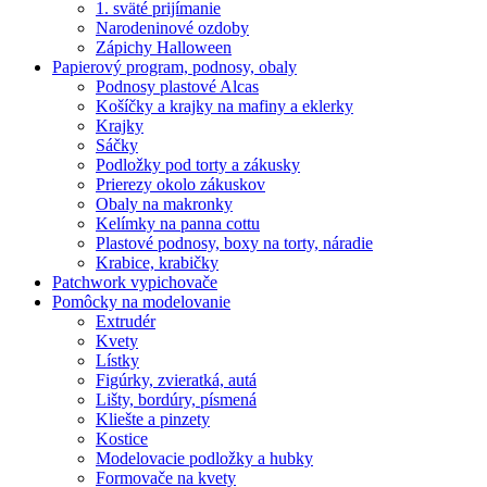
1. sväté prijímanie
Narodeninové ozdoby
Zápichy Halloween
Papierový program, podnosy, obaly
Podnosy plastové Alcas
Košíčky a krajky na mafiny a eklerky
Krajky
Sáčky
Podložky pod torty a zákusky
Prierezy okolo zákuskov
Obaly na makronky
Kelímky na panna cottu
Plastové podnosy, boxy na torty, náradie
Krabice, krabičky
Patchwork vypichovače
Pomôcky na modelovanie
Extrudér
Kvety
Lístky
Figúrky, zvieratká, autá
Lišty, bordúry, písmená
Kliešte a pinzety
Kostice
Modelovacie podložky a hubky
Formovače na kvety