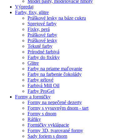
Model pasty, modelovacie hmoty
Výpredaj
Farby, fixy, glitre
Práškové lesky na báze cukru
Sprejové farby
Fixky, perá
Práškové farby
Práškové lesky
Tekuté farby
Prírodné farbivá
Farby do fixírky
Glitre
Farby na priame maľovanie
Farby na farbenie čokolády
Farby gélové
Farbivá Mill Oil
Farby ProGel
Formy a formičky
Formy na nepečené dezerty
Formy s vysuvným dnom - tart
Formy s dnom
Ráfiky
Formičky vyklápacie
Formy 3D, tvarované formy
Sady foriem s dnom