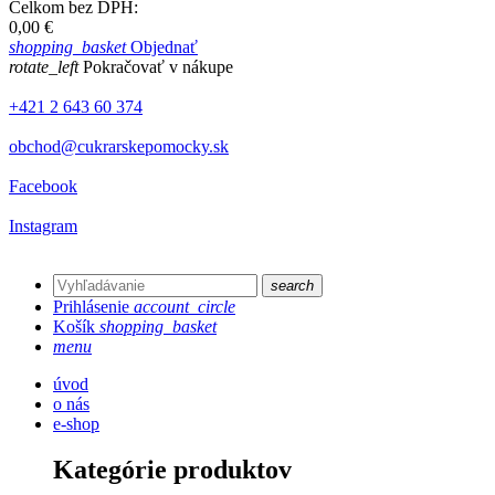
Celkom bez DPH:
0,00 €
shopping_basket
Objednať
rotate_left
Pokračovať v nákupe
+421 2 643 60 374
obchod@cukrarskepomocky.sk
Facebook
Instagram
search
Prihlásenie
account_circle
Košík
shopping_basket
menu
úvod
o nás
e-shop
Kategórie produktov