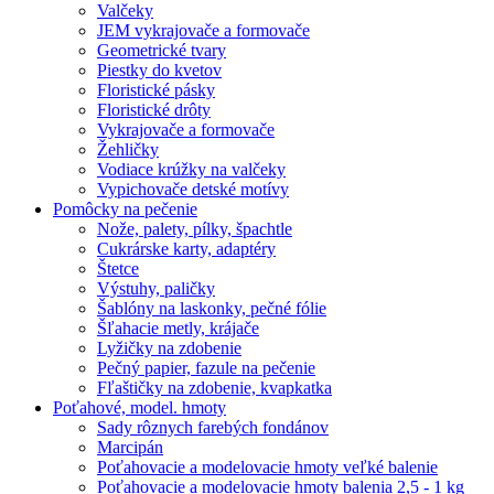
Valčeky
JEM vykrajovače a formovače
Geometrické tvary
Piestky do kvetov
Floristické pásky
Floristické drôty
Vykrajovače a formovače
Žehličky
Vodiace krúžky na valčeky
Vypichovače detské motívy
Pomôcky na pečenie
Nože, palety, pílky, špachtle
Cukrárske karty, adaptéry
Štetce
Výstuhy, paličky
Šablóny na laskonky, pečné fólie
Šľahacie metly, krájače
Lyžičky na zdobenie
Pečný papier, fazule na pečenie
Fľaštičky na zdobenie, kvapkatka
Poťahové, model. hmoty
Sady rôznych farebých fondánov
Marcipán
Poťahovacie a modelovacie hmoty veľké balenie
Poťahovacie a modelovacie hmoty balenia 2,5 - 1 kg