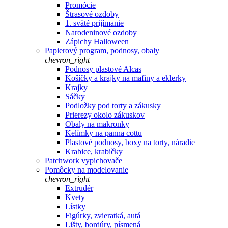
Promócie
Štrasové ozdoby
1. sväté prijímanie
Narodeninové ozdoby
Zápichy Halloween
Papierový program, podnosy, obaly
chevron_right
Podnosy plastové Alcas
Košíčky a krajky na mafiny a eklerky
Krajky
Sáčky
Podložky pod torty a zákusky
Prierezy okolo zákuskov
Obaly na makronky
Kelímky na panna cottu
Plastové podnosy, boxy na torty, náradie
Krabice, krabičky
Patchwork vypichovače
Pomôcky na modelovanie
chevron_right
Extrudér
Kvety
Lístky
Figúrky, zvieratká, autá
Lišty, bordúry, písmená