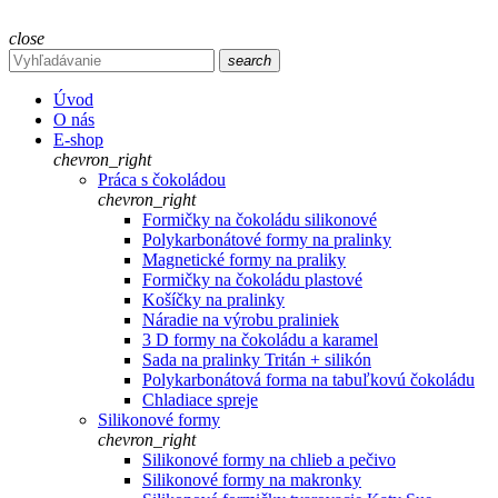
close
search
Úvod
O nás
E-shop
chevron_right
Práca s čokoládou
chevron_right
Formičky na čokoládu silikonové
Polykarbonátové formy na pralinky
Magnetické formy na praliky
Formičky na čokoládu plastové
Košíčky na pralinky
Náradie na výrobu praliniek
3 D formy na čokoládu a karamel
Sada na pralinky Tritán + silikón
Polykarbonátová forma na tabuľkovú čokoládu
Chladiace spreje
Silikonové formy
chevron_right
Silikonové formy na chlieb a pečivo
Silikonové formy na makronky