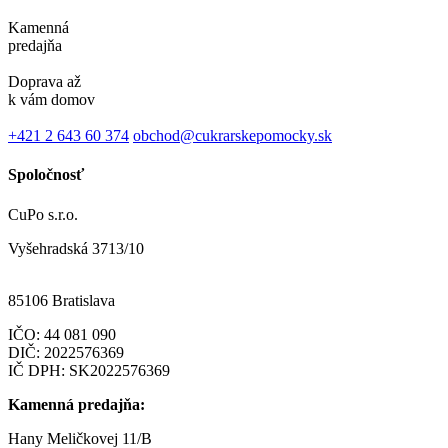
Kamenná
predajňa
Doprava až
k vám domov
+421 2 643 60 374
obchod@cukrarskepomocky.sk
Spoločnosť
CuPo s.r.o.
Vyšehradská 3713/10
85106 Bratislava
IČO:
44 081 090
DIČ: 2022576369
IČ DPH: SK2022576369
Kamenná predajňa:
Hany Meličkovej 11/B