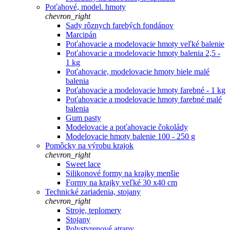
Poťahové, model. hmoty
chevron_right
Sady rôznych farebých fondánov
Marcipán
Poťahovacie a modelovacie hmoty veľké balenie
Poťahovacie a modelovacie hmoty balenia 2,5 -
1 kg
Poťahovacie, modelovacie hmoty biele malé
balenia
Poťahovacie a modelovacie hmoty farebné - 1 kg
Poťahovacie a modelovacie hmoty farebné malé
balenia
Gum pasty
Modelovacie a poťahovacie čokolády
Modelovacie hmoty balenie 100 - 250 g
Pomôcky na výrobu krajok
chevron_right
Sweet lace
Silikonové formy na krajky menšie
Formy na krajky veľké 30 x40 cm
Technické zariadenia, stojany
chevron_right
Stroje, teplomery
Stojany
Polystyrenové atrapy