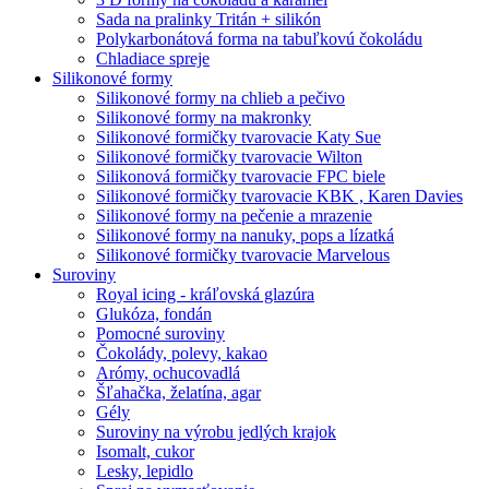
Sada na pralinky Tritán + silikón
Polykarbonátová forma na tabuľkovú čokoládu
Chladiace spreje
Silikonové formy
Silikonové formy na chlieb a pečivo
Silikonové formy na makronky
Silikonové formičky tvarovacie Katy Sue
Silikonové formičky tvarovacie Wilton
Silikonová formičky tvarovacie FPC biele
Silikonové formičky tvarovacie KBK , Karen Davies
Silikonové formy na pečenie a mrazenie
Silikonové formy na nanuky, pops a lízatká
Silikonové formičky tvarovacie Marvelous
Suroviny
Royal icing - kráľovská glazúra
Glukóza, fondán
Pomocné suroviny
Čokolády, polevy, kakao
Arómy, ochucovadlá
Šľahačka, želatína, agar
Gély
Suroviny na výrobu jedlých krajok
Isomalt, cukor
Lesky, lepidlo