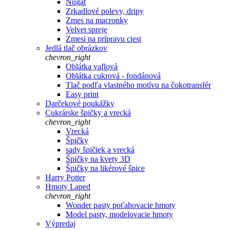
Nugát
Zrkadlové polevy, dripy
Zmes na macronky
Velvet spreje
Zmesi na prípravu ciest
Jedlá tlač obrázkov
chevron_right
Oblátka vaflová
Oblátka cukrová - fondánová
Tlač podľa vlastného motívu na čokotransfér
Easy print
Darčekové poukážky
Cukrárske špičky a vrecká
chevron_right
Vrecká
Špičky
sady špičiek a vrecká
Špičky na kvety 3D
Špičky na likérové špice
Harry Potter
Hmoty Laped
chevron_right
Wonder pasty poťahovacie hmoty
Model pasty, modelovacie hmoty
Výpredaj