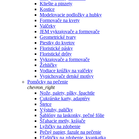
Kliešte a pinzety
Kostice
Modelovacie podložky a hubky
Formovače na kvety
Valčeky
JEM vykrajovače a formovače
Geometrické tvary
Piestky do kvetov
Floristické pásky
Floristické drôty
Vykrajovače a formovače
Žehličky
Vodiace krúžky na valčeky
Vypichovače detské motívy
Pomôcky na pečenie
chevron_right
Nože, palety, pílky, špachtle
Cukrárske karty, adaptéry
Štetce
Výstuhy, paličky
Šablóny na laskonky, pečné fólie
Šľahacie metly, krájače
Lyžičky na zdobenie
Pečný papier, fazule na pečenie
Fľaštičky na zdobenie, kvapkatka