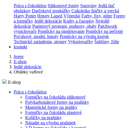
Práca s čokoládou
Silikonové formy
Suroviny
Jedlá tlač
obrázkov
Darčekové poukážky
Cukrárske špičky a vrecká
Harry Potter
Hmoty Laped
Výpredaj
Farby, fixy, glitre
Formy
a formičky
Jedlé dekorácie
Knihy a časopisy
Nejedlé
dekorácie
Papierový program, podnosy, obaly
Patchwork
vypichovače
Pomôcky na modelovanie
Pomôcky na pečenie
Poťahové, model. hmoty
Pomôcky na výrobu krajok
Technické zariadenia, stojany
Vykrajovačky
Šablóny, fólie
kontakt
home
E-shop
Jedlé dekorácie
Oblátky vaflové
E-shop
Práca s čokoládou
Formičky na čokoládu silikonové
Polykarbonátové formy na pralinky
Magnetické formy na praliky
Formičky na čokoládu plastové
Košíčky na pralinky
Náradie na výrobu praliniek
3 D formy na čokoládu a karamel