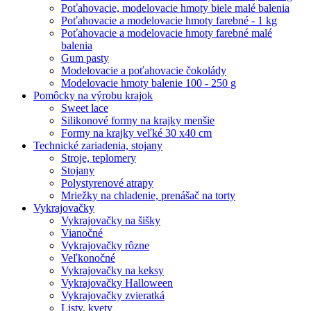
Poťahovacie, modelovacie hmoty biele malé balenia
Poťahovacie a modelovacie hmoty farebné - 1 kg
Poťahovacie a modelovacie hmoty farebné malé
balenia
Gum pasty
Modelovacie a poťahovacie čokolády
Modelovacie hmoty balenie 100 - 250 g
Pomôcky na výrobu krajok
Sweet lace
Silikonové formy na krajky menšie
Formy na krajky veľké 30 x40 cm
Technické zariadenia, stojany
Stroje, teplomery
Stojany
Polystyrenové atrapy
Mriežky na chladenie, prenášač na torty
Vykrajovačky
Vykrajovačky na šišky
Vianočné
Vykrajovačky rôzne
Veľkonočné
Vykrajovačky na keksy
Vykrajovačky Halloween
Vykrajovačky zvieratká
Listy, kvety