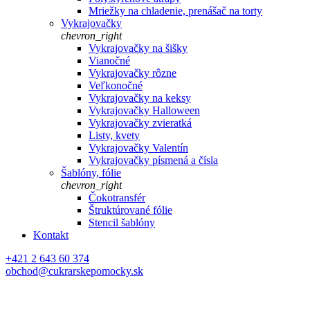
Mriežky na chladenie, prenášač na torty
Vykrajovačky
chevron_right
Vykrajovačky na šišky
Vianočné
Vykrajovačky rôzne
Veľkonočné
Vykrajovačky na keksy
Vykrajovačky Halloween
Vykrajovačky zvieratká
Listy, kvety
Vykrajovačky Valentín
Vykrajovačky písmená a čísla
Šablóny, fólie
chevron_right
Čokotransfér
Štruktúrované fólie
Stencil šablóny
Kontakt
+421 2 643 60 374
obchod@cukrarskepomocky.sk