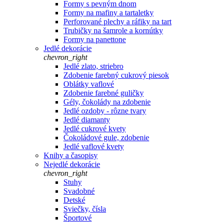
Formy s pevným dnom
Formy na mafiny a tartaletky
Perforované plechy a ráfiky na tart
Trubičky na šamrole a kornútky
Formy na panettone
Jedlé dekorácie
chevron_right
Jedlé zlato, striebro
Zdobenie farebný cukrový piesok
Oblátky vaflové
Zdobenie farebné guličky
Gély, čokolády na zdobenie
Jedlé ozdoby - rôzne tvary
Jedlé diamanty
Jedlé cukrové kvety
Čokoládové gule, zdobenie
Jedlé vaflové kvety
Knihy a časopisy
Nejedlé dekorácie
chevron_right
Stuhy
Svadobné
Detské
Sviečky, čísla
Športové