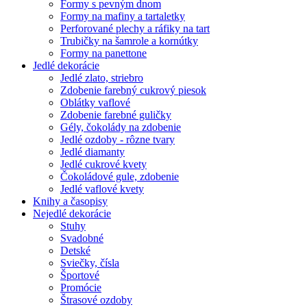
Formy s pevným dnom
Formy na mafiny a tartaletky
Perforované plechy a ráfiky na tart
Trubičky na šamrole a kornútky
Formy na panettone
Jedlé dekorácie
Jedlé zlato, striebro
Zdobenie farebný cukrový piesok
Oblátky vaflové
Zdobenie farebné guličky
Gély, čokolády na zdobenie
Jedlé ozdoby - rôzne tvary
Jedlé diamanty
Jedlé cukrové kvety
Čokoládové gule, zdobenie
Jedlé vaflové kvety
Knihy a časopisy
Nejedlé dekorácie
Stuhy
Svadobné
Detské
Sviečky, čísla
Športové
Promócie
Štrasové ozdoby