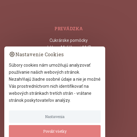
PREVÁDZKA
Cukrárske pomôcky
ul. Hany Meličkovej 11/B,
Nastavenie Cookies
841 05
Bratislava - Dlhé Diely
Súbory cookies nám umožňujú analyzovať
používanie našich webových stránok.
DÔLEŽITÉ INFORMÁCIE
Nezahŕňajú žiadne osobné údaje a nie je možné
Vás prostredníctvom nich identifikovať na
Obchodné podmienky
webových stránkach tretích strán - vrátane
Ochrana osobných údajov
stránok poskytovateľov analýzy.
Reklamačný poriadok
Reklamačný formulár
Formulár na odstúpenie
Nastavenia
Povoliť všetky