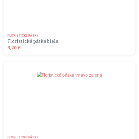
FLORISTICKÉ PÁSKY
Floristická páska biela
3,20 €
shopping_basket
DO KOŠÍKA
FLORISTICKÉ PÁSKY