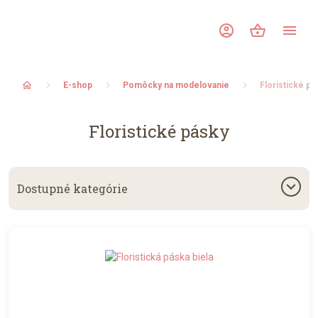
account_circle
shopping_basket
menu
home
E-shop
Pomôcky na modelovanie
Floristické pá
Floristické pásky
keyboard_arrow_down
Dostupné kategórie