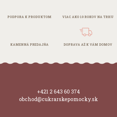
Marketingové cookies
Analytické cookies nám pomáhajú zlepšovať používateľský
komfort vďaka získaným informáciam o správaní a používaní
webstránky návštěvníkmi. Zaznamenané údaje sú
PODPORA
K PRODUKTOM
VIAC AKO 10
ROKOV NA TRHU
anonymizované a používame ich na štatistické účely. Najmä
adresa IP nebude priradená žiadnemu individuálnemu
používateľovi.
KAMENNÁ
PREDAJŇA
DOPRAVA AŽ
K VÁM DOMOV
Uložiť preferencie
+421 2 643 60 374
obchod@cukrarskepomocky.sk