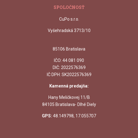
SPOLOČNOSŤ
CuPo s.r.o.
Vyšehradská 3713/10
85106 Bratislava
IČO:
44 081 090
DIČ: 2022576369
IČ DPH: SK2022576369
Kamenná predajňa:
Hany Meličkovej 11/B
84105 Bratislava- Dlhé Diely
GPS:
48.149798, 17.055707