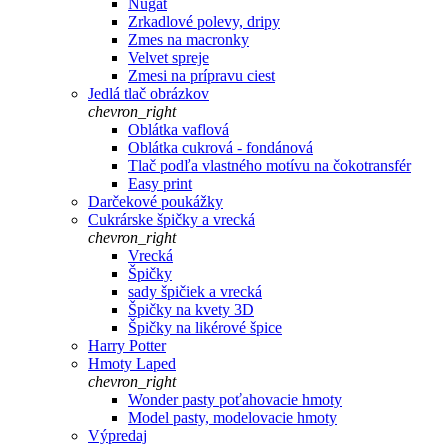
Nugát
Zrkadlové polevy, dripy
Zmes na macronky
Velvet spreje
Zmesi na prípravu ciest
Jedlá tlač obrázkov
chevron_right
Oblátka vaflová
Oblátka cukrová - fondánová
Tlač podľa vlastného motívu na čokotransfér
Easy print
Darčekové poukážky
Cukrárske špičky a vrecká
chevron_right
Vrecká
Špičky
sady špičiek a vrecká
Špičky na kvety 3D
Špičky na likérové špice
Harry Potter
Hmoty Laped
chevron_right
Wonder pasty poťahovacie hmoty
Model pasty, modelovacie hmoty
Výpredaj