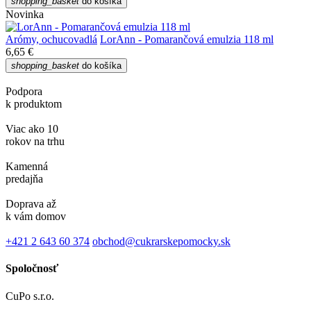
shopping_basket
do košíka
Novinka
Arómy, ochucovadlá
LorAnn - Pomarančová emulzia 118 ml
6,65 €
shopping_basket
do košíka
Podpora
k produktom
Viac ako 10
rokov na trhu
Kamenná
predajňa
Doprava až
k vám domov
+421 2 643 60 374
obchod@cukrarskepomocky.sk
Spoločnosť
CuPo s.r.o.