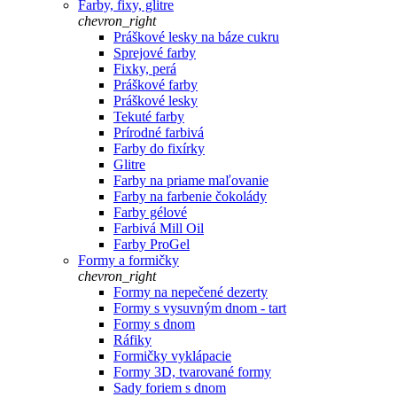
Farby, fixy, glitre
chevron_right
Práškové lesky na báze cukru
Sprejové farby
Fixky, perá
Práškové farby
Práškové lesky
Tekuté farby
Prírodné farbivá
Farby do fixírky
Glitre
Farby na priame maľovanie
Farby na farbenie čokolády
Farby gélové
Farbivá Mill Oil
Farby ProGel
Formy a formičky
chevron_right
Formy na nepečené dezerty
Formy s vysuvným dnom - tart
Formy s dnom
Ráfiky
Formičky vyklápacie
Formy 3D, tvarované formy
Sady foriem s dnom