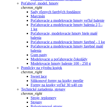
Poťahové, model. hmoty
chevron_right
Sady rôznych farebých fondánov
Marcipán
Poťahovacie a modelovacie hmoty veľké balenie
Poťahovacie a modelovacie hmoty balenia 2,5 -
1 kg
Poťahovacie, modelovacie hmoty biele malé
balenia
Poťahovacie a modelovacie hmoty farebné - 1 kg
Poťahovacie a modelovacie hmoty farebné malé
balenia
Gum pasty
Modelovacie a poťahovacie čokolády
Modelovacie hmoty balenie 100 - 250 g
Pomôcky na výrobu krajok
chevron_right
Sweet lace
Silikonové formy na krajky menšie
Formy na krajky veľké 30 x40 cm
Technické zariadenia, stojany
chevron_right
Stroje, teplomery
Stojany
Polystyrenové atrapy