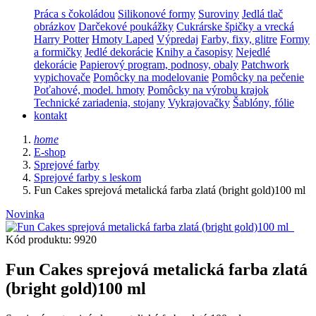
Práca s čokoládou
Silikonové formy
Suroviny
Jedlá tlač
obrázkov
Darčekové poukážky
Cukrárske špičky a vrecká
Harry Potter
Hmoty Laped
Výpredaj
Farby, fixy, glitre
Formy
a formičky
Jedlé dekorácie
Knihy a časopisy
Nejedlé
dekorácie
Papierový program, podnosy, obaly
Patchwork
vypichovače
Pomôcky na modelovanie
Pomôcky na pečenie
Poťahové, model. hmoty
Pomôcky na výrobu krajok
Technické zariadenia, stojany
Vykrajovačky
Šablóny, fólie
kontakt
home
E-shop
Sprejové farby
Sprejové farby s leskom
Fun Cakes sprejová metalická farba zlatá (bright gold)100 ml
Novinka
Kód produktu: 9920
Fun Cakes sprejová metalická farba zlatá
(bright gold)100 ml