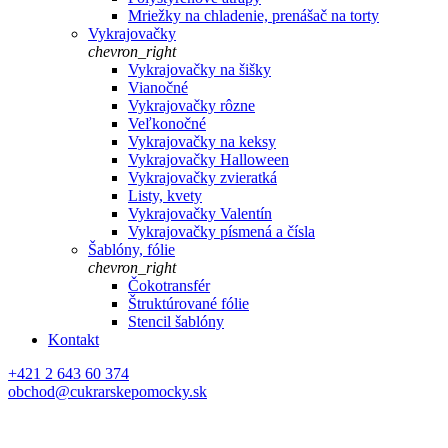
Mriežky na chladenie, prenášač na torty
Vykrajovačky
chevron_right
Vykrajovačky na šišky
Vianočné
Vykrajovačky rôzne
Veľkonočné
Vykrajovačky na keksy
Vykrajovačky Halloween
Vykrajovačky zvieratká
Listy, kvety
Vykrajovačky Valentín
Vykrajovačky písmená a čísla
Šablóny, fólie
chevron_right
Čokotransfér
Štruktúrované fólie
Stencil šablóny
Kontakt
+421 2 643 60 374
obchod@cukrarskepomocky.sk