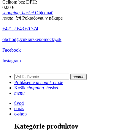
Celkom bez DPH:
0,00 €
shopping_basket
Objednať
rotate_left
Pokračovať v nákupe
+421 2 643 60 374
obchod@cukrarskepomocky.sk
Facebook
Instagram
search
Prihlásenie
account_circle
Košík
shopping_basket
menu
úvod
o nás
e-shop
Kategórie produktov