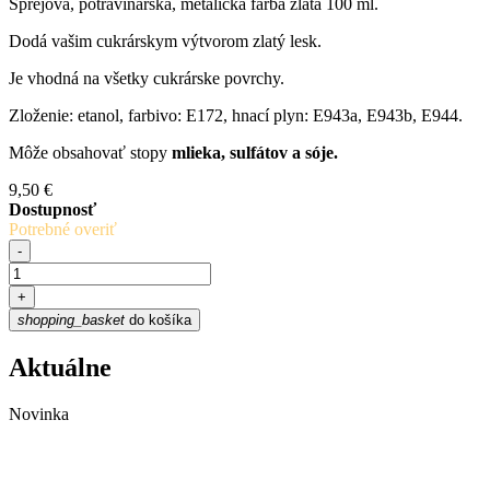
Sprejová, potravinárska, metalická farba zlatá 100 ml.
Dodá vašim cukrárskym výtvorom zlatý lesk.
Je vhodná na všetky cukrárske povrchy.
Zloženie: etanol, farbivo: E172, hnací plyn: E943a, E943b, E944.
Môže obsahovať stopy
mlieka, sulfátov a sóje.
9,50 €
Dostupnosť
Potrebné overiť
-
+
shopping_basket
do košíka
Aktuálne
Novinka