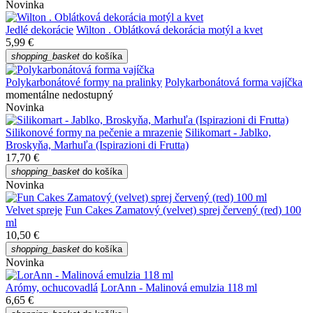
Novinka
Jedlé dekorácie
Wilton . Oblátková dekorácia motýl a kvet
5,99 €
shopping_basket
do košíka
Polykarbonátové formy na pralinky
Polykarbonátová forma vajíčka
momentálne nedostupný
Novinka
Silikonové formy na pečenie a mrazenie
Silikomart - Jablko,
Broskyňa, Marhuľa (Ispirazioni di Frutta)
17,70 €
shopping_basket
do košíka
Novinka
Velvet spreje
Fun Cakes Zamatový (velvet) sprej červený (red) 100
ml
10,50 €
shopping_basket
do košíka
Novinka
Arómy, ochucovadlá
LorAnn - Malinová emulzia 118 ml
6,65 €