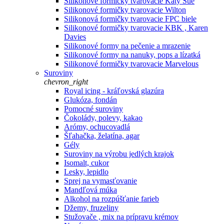
Silikonové formičky tvarovacie Katy Sue
Silikonové formičky tvarovacie Wilton
Silikonová formičky tvarovacie FPC biele
Silikonové formičky tvarovacie KBK , Karen
Davies
Silikonové formy na pečenie a mrazenie
Silikonové formy na nanuky, pops a lízatká
Silikonové formičky tvarovacie Marvelous
Suroviny
chevron_right
Royal icing - kráľovská glazúra
Glukóza, fondán
Pomocné suroviny
Čokolády, polevy, kakao
Arómy, ochucovadlá
Šľahačka, želatína, agar
Gély
Suroviny na výrobu jedlých krajok
Isomalt, cukor
Lesky, lepidlo
Sprej na vymasťovanie
Mandľová múka
Alkohol na rozpúšťanie farieb
Džemy, fruzeliny
Stužovače , mix na prípravu krémov