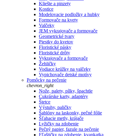
Kliešte a pinzety
Kostice
Modelovacie podložky a hubky
Formovače na kvety
Valčeky
JEM vykrajovače a formovače
Geometrické tvary
Piestky do kvetov
Floristické pásky
Floristické drôty
Vykrajovače a formovače
Žehličky
Vodiace krúžky na valčeky
Vypichovače detské motívy
Pomôcky na pečenie
chevron_right
Nože, palety, pílky, špachtle
Cukrárske karty, adaptéry
Štetce
Výstuhy, paličky
Šablóny na laskonky, pečné fólie
Šľahacie metly, krájače
Lyžičky na zdobenie
Pečný papier, fazule na pečenie
Fľaštičky na zdobenie, kvapkatka