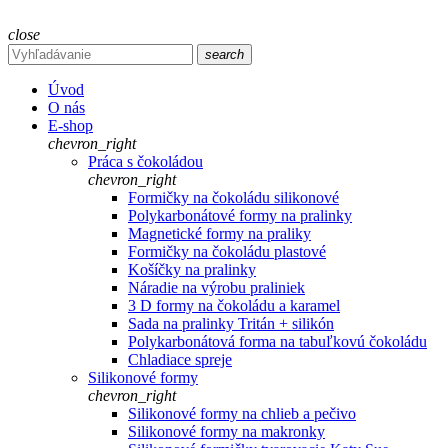
close
search
Úvod
O nás
E-shop
chevron_right
Práca s čokoládou
chevron_right
Formičky na čokoládu silikonové
Polykarbonátové formy na pralinky
Magnetické formy na praliky
Formičky na čokoládu plastové
Košíčky na pralinky
Náradie na výrobu praliniek
3 D formy na čokoládu a karamel
Sada na pralinky Tritán + silikón
Polykarbonátová forma na tabuľkovú čokoládu
Chladiace spreje
Silikonové formy
chevron_right
Silikonové formy na chlieb a pečivo
Silikonové formy na makronky