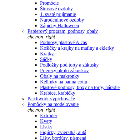
Promócie
Štrasové ozdoby
1. sväté prijímanie
Narodeninové ozdoby
Zápichy Halloween
Papierový program, podnosy, obaly
chevron_right
Podnosy plastové Alcas
Košíčky a krajky na mafiny a eklerky
Krajky
Sáčky
Podložky pod torty a zákusky
Prierezy okolo zákuskov
Obaly na makronky
Kelímky na panna cottu
Plastové podnosy, boxy na torty, náradie
Krabice, krabičky
Patchwork vypichovače
Pomôcky na modelovanie
chevron_right
Extrudér
Kvety
Lístky
Figúrky, zvieratká, autá
Lišty, bordúry, písmená