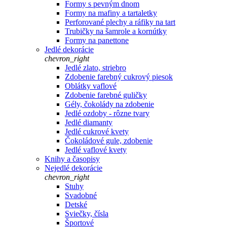
Formy s pevným dnom
Formy na mafiny a tartaletky
Perforované plechy a ráfiky na tart
Trubičky na šamrole a kornútky
Formy na panettone
Jedlé dekorácie
chevron_right
Jedlé zlato, striebro
Zdobenie farebný cukrový piesok
Oblátky vaflové
Zdobenie farebné guličky
Gély, čokolády na zdobenie
Jedlé ozdoby - rôzne tvary
Jedlé diamanty
Jedlé cukrové kvety
Čokoládové gule, zdobenie
Jedlé vaflové kvety
Knihy a časopisy
Nejedlé dekorácie
chevron_right
Stuhy
Svadobné
Detské
Sviečky, čísla
Športové