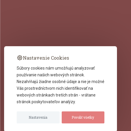
Nastavenie Cookies
Súbory cookies nám umožňujú analyzovať
používanie našich webových stránok.
Nezahŕňajú žiadne osobné údaje a nie je možné
Vás prostredníctvom nich identifikovať na
webových stránkach tretích strán - vrátane
+421 2 643 60 374
stránok poskytovateľov analýzy.
obchod@cukrarskepomocky.sk
Nastavenia
Povoliť všetky