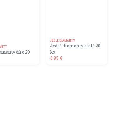
JEDLÉ DIAMANTY
Jedlé diamanty zlaté 20
ANTY
amanty číre 20
ks
3,95 €
shopping_basket
ÁLNE NEDOSTUPNÝ
DO KOŠÍKA