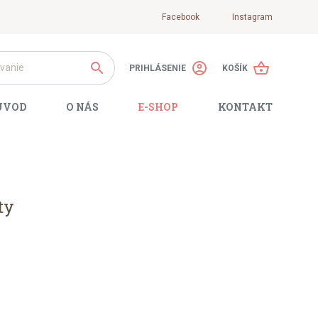
Facebook
Instagram
search
account_circle
shopping_basket
PRIHLÁSENIE
KOŠÍK
ÚVOD
O NÁS
E-SHOP
KONTAKT
ty