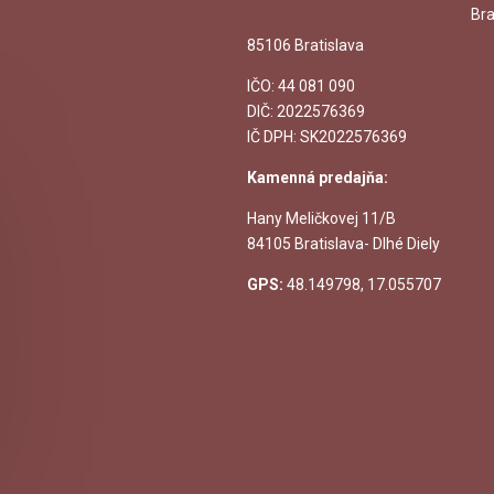
Bra
85106 Bratislava
IČO:
44 081 090
DIČ: 2022576369
IČ DPH: SK2022576369
Kamenná predajňa:
Hany Meličkovej 11/B
84105 Bratislava- Dlhé Diely
GPS:
48.149798, 17.055707