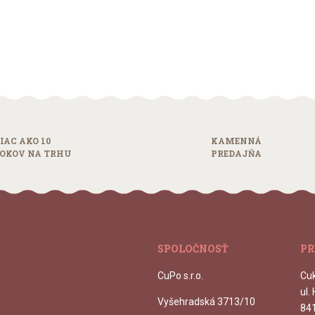
IAC AKO 10
KAMENNÁ
OKOV NA TRHU
PREDAJŇA
SPOLOČNOSŤ
PR
CuPo s.r.o.
Cu
ul.
Vyšehradská 3713/10
84