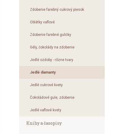
Zdobenie farebný cukrový piesok
Oblátky vaflové
Zdobenie farebné guličky
Gély, čokolády na zdobenie
N
Jedlé ozdoby - rôzne tvary
Súbory 
Jedlé diamanty
Nezahŕň
identif
Jedlé cukrové kvety
analýzy
Čokoládové gule, zdobenie
Jedlé vaflové kvety
Knihy a časopisy