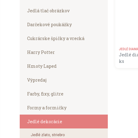
Jedlá tlač obrázkov
Darčekové poukážky
Cukrárske špičky a vrecká
JEDLÉ DIAM
Harry Potter
Jedlé di
ks
Hmoty Laped
MOMENT
Výpredaj
Farby, fixy, glitre
Formy a formičky
Jedlé dekorácie
Jedlé zlato, striebro