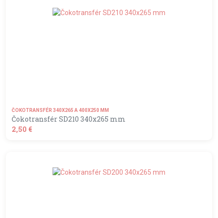
ČOKOTRANSFÉR 340X265 A 400X250 MM
Čokotransfér SD210 340x265 mm
2,50 €
shopping_basket
DO KOŠÍKA