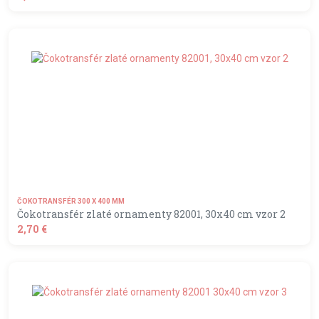
shopping_basket
DO KOŠÍKA
ČOKOTRANSFÉR 300 X 400 MM
Čokotransfér zlaté ornamenty 82001, 30x40 cm vzor 2
2,70 €
shopping_basket
DO KOŠÍKA