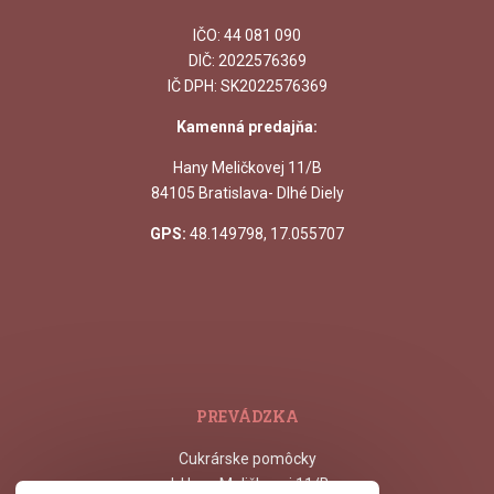
IČO:
44 081 090
DIČ: 2022576369
IČ DPH: SK2022576369
Kamenná predajňa:
Hany Meličkovej 11/B
84105 Bratislava- Dlhé Diely
GPS:
48.149798, 17.055707
PREVÁDZKA
Cukrárske pomôcky
ul. Hany Meličkovej 11/B,