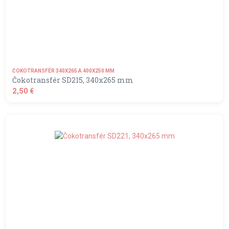
ČOKOTRANSFÉR 340X265 A 400X250 MM
Čokotransfér SD215, 340x265 mm
2,50 €
shopping_basket
DO KOŠÍKA