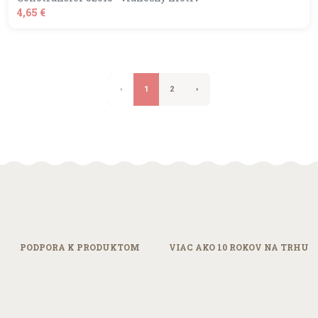
4,65 €
shopping_basket
DO KOŠÍKA
‹
1
2
›
PODPORA
K PRODUKTOM
VIAC AKO 10
ROKOV NA TRHU