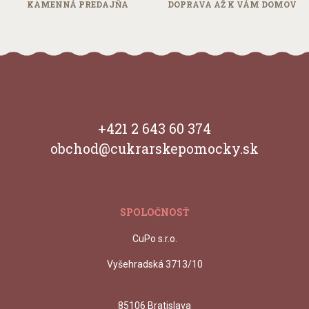
KAMENNÁ
PREDAJŇA
DOPRAVA AŽ
K VÁM DOMOV
+421 2 643 60 374
obchod@cukrarskepomocky.sk
SPOLOČNOSŤ
CuPo s.r.o.
Vyšehradská 3713/10
85106 Bratislava