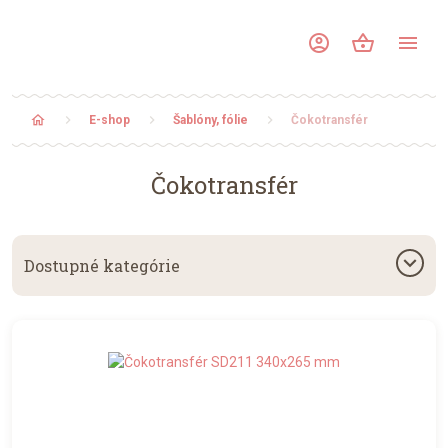
account_circle
shopping_basket
menu
home
E-shop
Šablóny, fólie
Čokotransfér
Čokotransfér
keyboard_arrow_down
Dostupné kategórie