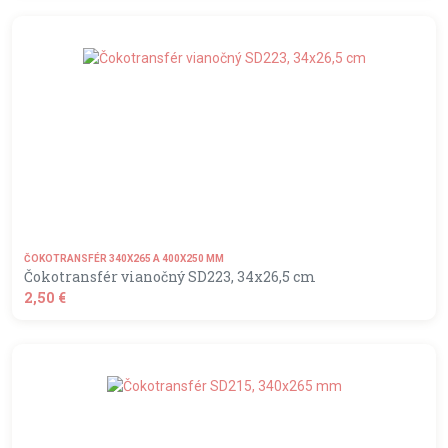
shopping_basket
DO KOŠÍKA
ČOKOTRANSFÉR 340X265 A 400X250 MM
Čokotransfér vianočný SD223, 34x26,5 cm
2,50 €
shopping_basket
DO KOŠÍKA