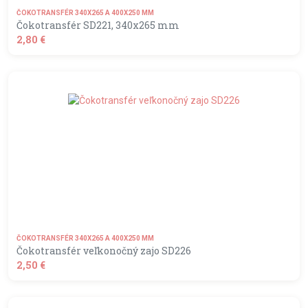
ČOKOTRANSFÉR 340X265 A 400X250 MM
Čokotransfér SD221, 340x265 mm
2,80 €
shopping_basket
DO KOŠÍKA
ČOKOTRANSFÉR 340X265 A 400X250 MM
Čokotransfér veľkonočný zajo SD226
2,50 €
shopping_basket
DO KOŠÍKA