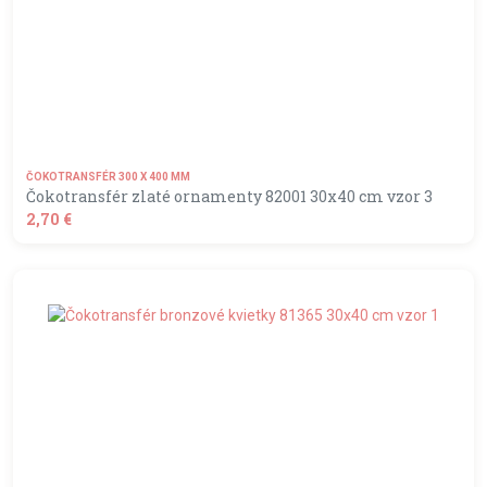
ČOKOTRANSFÉR 300 X 400 MM
Čokotransfér zlaté ornamenty 82001 30x40 cm vzor 3
2,70 €
shopping_basket
DO KOŠÍKA