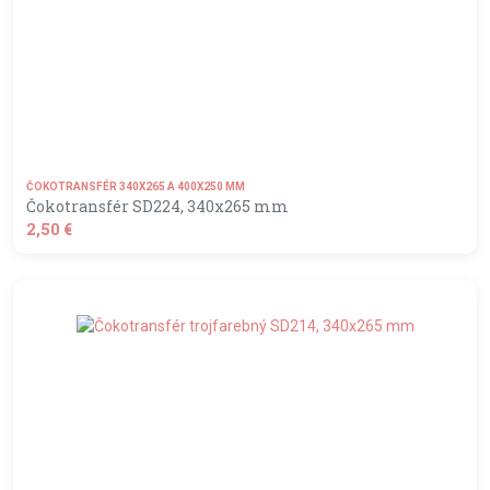
ČOKOTRANSFÉR 340X265 A 400X250 MM
Čokotransfér SD224, 340x265 mm
2,50 €
shopping_basket
DO KOŠÍKA