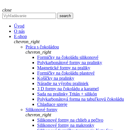
close
search
Úvod
O nás
E-shop
chevron_right
Práca s čokoládou
chevron_right
Formičky na čokoládu silikonové
Polykarbonátové formy na pralinky
Magnetické formy na praliky
Formičky na čokoládu plastové
Košíčky na pralinky
Náradie na výrobu praliniek
3 D formy na čokoládu a karamel
Sada na pralinky Tritán + silikón
Polykarbonátová forma na tabuľkovú čokoládu
Chladiace spreje
Silikonové formy
chevron_right
Silikonové formy na chlieb a pečivo
Silikonové formy na makronky