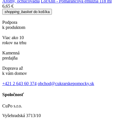
Arómy, ochucovadlá
LorAnn - Pomarančová emulzia 118 ml
6,65 €
shopping_basket
do košíka
Podpora
k produktom
Viac ako 10
rokov na trhu
Kamenná
predajňa
Doprava až
k vám domov
+421 2 643 60 374
obchod@cukrarskepomocky.sk
Spoločnosť
CuPo s.r.o.
Vyšehradská 3713/10