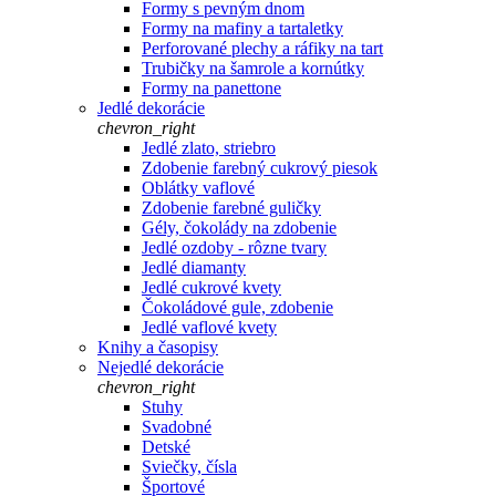
Formy s pevným dnom
Formy na mafiny a tartaletky
Perforované plechy a ráfiky na tart
Trubičky na šamrole a kornútky
Formy na panettone
Jedlé dekorácie
chevron_right
Jedlé zlato, striebro
Zdobenie farebný cukrový piesok
Oblátky vaflové
Zdobenie farebné guličky
Gély, čokolády na zdobenie
Jedlé ozdoby - rôzne tvary
Jedlé diamanty
Jedlé cukrové kvety
Čokoládové gule, zdobenie
Jedlé vaflové kvety
Knihy a časopisy
Nejedlé dekorácie
chevron_right
Stuhy
Svadobné
Detské
Sviečky, čísla
Športové