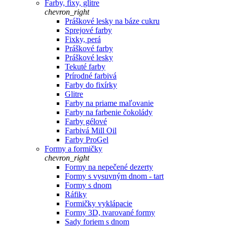
Farby, fixy, glitre
chevron_right
Práškové lesky na báze cukru
Sprejové farby
Fixky, perá
Práškové farby
Práškové lesky
Tekuté farby
Prírodné farbivá
Farby do fixírky
Glitre
Farby na priame maľovanie
Farby na farbenie čokolády
Farby gélové
Farbivá Mill Oil
Farby ProGel
Formy a formičky
chevron_right
Formy na nepečené dezerty
Formy s vysuvným dnom - tart
Formy s dnom
Ráfiky
Formičky vyklápacie
Formy 3D, tvarované formy
Sady foriem s dnom