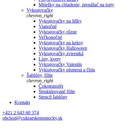
Mriežky na chladenie, prenášač na torty
Vykrajovačky
chevron_right
Vykrajovačky na šišky
Vianočné
Vykrajovačky rôzne
Veľkonočné
Vykrajovačky na keksy
Vykrajovačky Halloween
Vykrajovačky zvieratká
Listy, kvety
Vykrajovačky Valentín
Vykrajovačky písmená a čísla
Šablóny, fólie
chevron_right
Čokotransfér
Štruktúrované fólie
Stencil šablóny
Kontakt
+421 2 643 60 374
obchod@cukrarskepomocky.sk