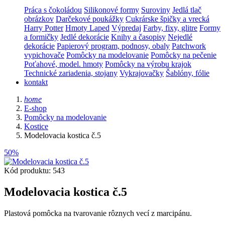
Práca s čokoládou
Silikonové formy
Suroviny
Jedlá tlač
obrázkov
Darčekové poukážky
Cukrárske špičky a vrecká
Harry Potter
Hmoty Laped
Výpredaj
Farby, fixy, glitre
Formy
a formičky
Jedlé dekorácie
Knihy a časopisy
Nejedlé
dekorácie
Papierový program, podnosy, obaly
Patchwork
vypichovače
Pomôcky na modelovanie
Pomôcky na pečenie
Poťahové, model. hmoty
Pomôcky na výrobu krajok
Technické zariadenia, stojany
Vykrajovačky
Šablóny, fólie
kontakt
home
E-shop
Pomôcky na modelovanie
Kostice
Modelovacia kostica č.5
50%
Kód produktu: 543
Modelovacia kostica č.5
Plastová pomôcka na tvarovanie rôznych vecí z marcipánu.