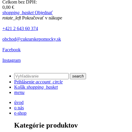
Celkom bez DPH:
0,00 €
shopping_basket
Objednať
rotate_left
Pokračovať v nákupe
+421 2 643 60 374
obchod@cukrarskepomocky.sk
Facebook
Instagram
search
Prihlásenie
account_circle
Košík
shopping_basket
menu
úvod
o nás
e-shop
Kategórie produktov