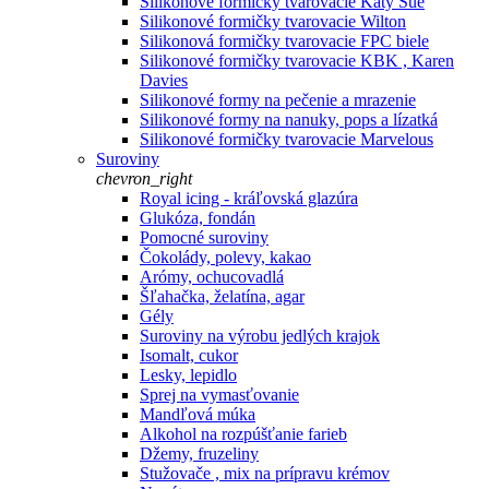
Silikonové formičky tvarovacie Katy Sue
Silikonové formičky tvarovacie Wilton
Silikonová formičky tvarovacie FPC biele
Silikonové formičky tvarovacie KBK , Karen
Davies
Silikonové formy na pečenie a mrazenie
Silikonové formy na nanuky, pops a lízatká
Silikonové formičky tvarovacie Marvelous
Suroviny
chevron_right
Royal icing - kráľovská glazúra
Glukóza, fondán
Pomocné suroviny
Čokolády, polevy, kakao
Arómy, ochucovadlá
Šľahačka, želatína, agar
Gély
Suroviny na výrobu jedlých krajok
Isomalt, cukor
Lesky, lepidlo
Sprej na vymasťovanie
Mandľová múka
Alkohol na rozpúšťanie farieb
Džemy, fruzeliny
Stužovače , mix na prípravu krémov