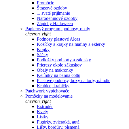
Promócie
Štrasové ozdoby
1. sväté prijímanie
Narodeninové ozdoby
Zápichy Halloween
Papierový program, podnosy, obaly
chevron_right
Podnosy plastové Alcas
Košíčky a krajky na mafiny a eklerky
Krajky
Sáčky
Podložky pod torty a zákusky
Prierezy okolo zákuskov
Obaly na makronky
Kelímky na panna cottu
Plastové podnosy, boxy na torty, náradie
Krabice, krabičky
Patchwork vypichovače
Pomôcky na modelovanie
chevron_right
Extrudér
Kvety
Lístky
Figúrky, zvieratká, autá
Lišty, bordúry, písmená