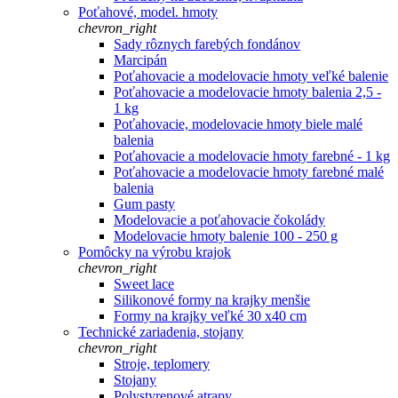
Poťahové, model. hmoty
chevron_right
Sady rôznych farebých fondánov
Marcipán
Poťahovacie a modelovacie hmoty veľké balenie
Poťahovacie a modelovacie hmoty balenia 2,5 -
1 kg
Poťahovacie, modelovacie hmoty biele malé
balenia
Poťahovacie a modelovacie hmoty farebné - 1 kg
Poťahovacie a modelovacie hmoty farebné malé
balenia
Gum pasty
Modelovacie a poťahovacie čokolády
Modelovacie hmoty balenie 100 - 250 g
Pomôcky na výrobu krajok
chevron_right
Sweet lace
Silikonové formy na krajky menšie
Formy na krajky veľké 30 x40 cm
Technické zariadenia, stojany
chevron_right
Stroje, teplomery
Stojany
Polystyrenové atrapy