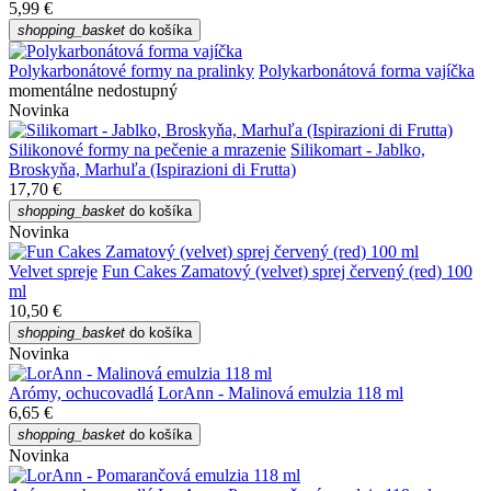
5,99 €
shopping_basket
do košíka
Polykarbonátové formy na pralinky
Polykarbonátová forma vajíčka
momentálne nedostupný
Novinka
Silikonové formy na pečenie a mrazenie
Silikomart - Jablko,
Broskyňa, Marhuľa (Ispirazioni di Frutta)
17,70 €
shopping_basket
do košíka
Novinka
Velvet spreje
Fun Cakes Zamatový (velvet) sprej červený (red) 100
ml
10,50 €
shopping_basket
do košíka
Novinka
Arómy, ochucovadlá
LorAnn - Malinová emulzia 118 ml
6,65 €
shopping_basket
do košíka
Novinka