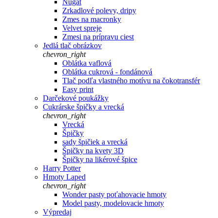
Nugát
Zrkadlové polevy, dripy
Zmes na macronky
Velvet spreje
Zmesi na prípravu ciest
Jedlá tlač obrázkov
chevron_right
Oblátka vaflová
Oblátka cukrová - fondánová
Tlač podľa vlastného motívu na čokotransfér
Easy print
Darčekové poukážky
Cukrárske špičky a vrecká
chevron_right
Vrecká
Špičky
sady špičiek a vrecká
Špičky na kvety 3D
Špičky na likérové špice
Harry Potter
Hmoty Laped
chevron_right
Wonder pasty poťahovacie hmoty
Model pasty, modelovacie hmoty
Výpredaj