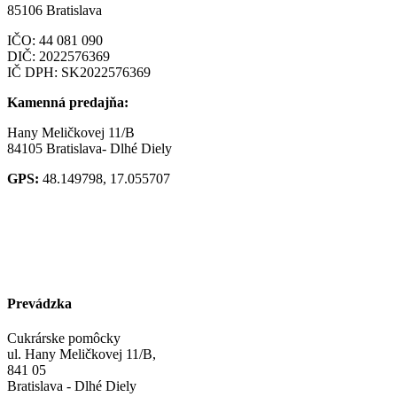
85106 Bratislava
IČO:
44 081 090
DIČ: 2022576369
IČ DPH: SK2022576369
Kamenná predajňa:
Hany Meličkovej 11/B
84105 Bratislava- Dlhé Diely
GPS:
48.149798, 17.055707
Prevádzka
Cukrárske pomôcky
ul. Hany Meličkovej 11/B,
841 05
Bratislava - Dlhé Diely