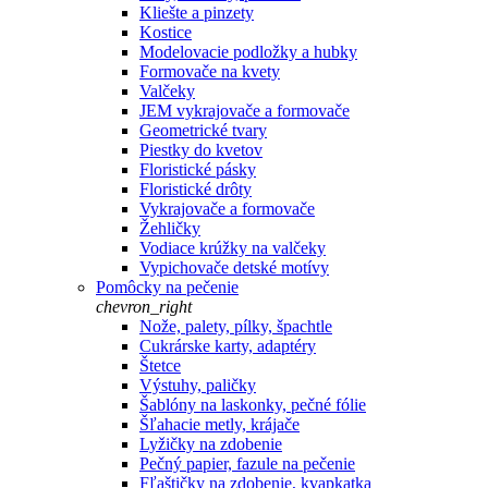
Kliešte a pinzety
Kostice
Modelovacie podložky a hubky
Formovače na kvety
Valčeky
JEM vykrajovače a formovače
Geometrické tvary
Piestky do kvetov
Floristické pásky
Floristické drôty
Vykrajovače a formovače
Žehličky
Vodiace krúžky na valčeky
Vypichovače detské motívy
Pomôcky na pečenie
chevron_right
Nože, palety, pílky, špachtle
Cukrárske karty, adaptéry
Štetce
Výstuhy, paličky
Šablóny na laskonky, pečné fólie
Šľahacie metly, krájače
Lyžičky na zdobenie
Pečný papier, fazule na pečenie
Fľaštičky na zdobenie, kvapkatka