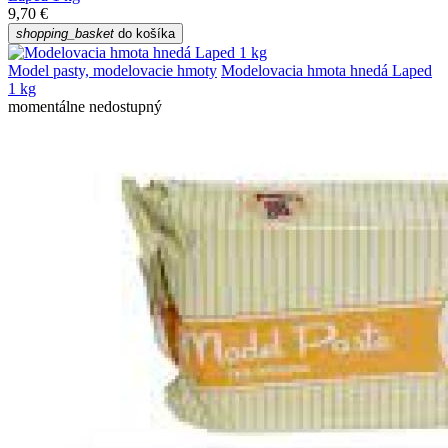
9,70 €
shopping_basket
do košíka
Model pasty, modelovacie hmoty
Modelovacia hmota hnedá Laped
1 kg
momentálne nedostupný