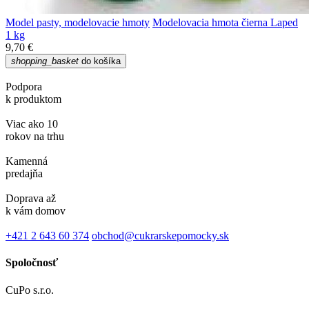
Model pasty, modelovacie hmoty
Modelovacia hmota čierna Laped
1 kg
9,70 €
shopping_basket
do košíka
Podpora
k produktom
Viac ako 10
rokov na trhu
Kamenná
predajňa
Doprava až
k vám domov
+421 2 643 60 374
obchod@cukrarskepomocky.sk
Spoločnosť
CuPo s.r.o.