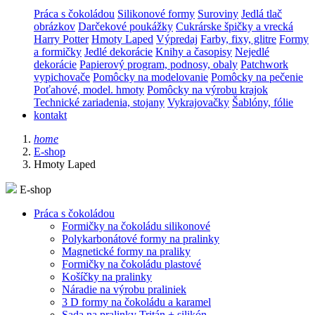
Práca s čokoládou
Silikonové formy
Suroviny
Jedlá tlač
obrázkov
Darčekové poukážky
Cukrárske špičky a vrecká
Harry Potter
Hmoty Laped
Výpredaj
Farby, fixy, glitre
Formy
a formičky
Jedlé dekorácie
Knihy a časopisy
Nejedlé
dekorácie
Papierový program, podnosy, obaly
Patchwork
vypichovače
Pomôcky na modelovanie
Pomôcky na pečenie
Poťahové, model. hmoty
Pomôcky na výrobu krajok
Technické zariadenia, stojany
Vykrajovačky
Šablóny, fólie
kontakt
home
E-shop
Hmoty Laped
E-shop
Práca s čokoládou
Formičky na čokoládu silikonové
Polykarbonátové formy na pralinky
Magnetické formy na praliky
Formičky na čokoládu plastové
Košíčky na pralinky
Náradie na výrobu praliniek
3 D formy na čokoládu a karamel
Sada na pralinky Tritán + silikón