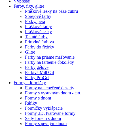
Výpredaj
Farby, fixy, glitre
Práškové lesky na báze cukru
Sprejové farby
Fixky, perá
Práškové farby
Práškové lesky
Tekuté farby
Prírodné farbivá
Farby do fixírky
Glitre
Farby na priame maľovanie
Farby na farbenie čokolády
Farby gélové
Farbivá Mill Oil
Farby ProGel
Formy a formičky
Formy na nepečené dezerty
Formy s vysuvným dnom - tart
Formy s dnom
Ráfiky
Formičky vyklápacie
Formy 3D, tvarované formy
Sady foriem s dnom
Formy s pevným dnom