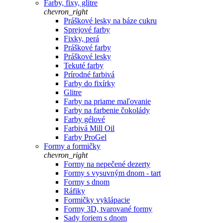
Farby, fixy, glitre
chevron_right
Práškové lesky na báze cukru
Sprejové farby
Fixky, perá
Práškové farby
Práškové lesky
Tekuté farby
Prírodné farbivá
Farby do fixírky
Glitre
Farby na priame maľovanie
Farby na farbenie čokolády
Farby gélové
Farbivá Mill Oil
Farby ProGel
Formy a formičky
chevron_right
Formy na nepečené dezerty
Formy s vysuvným dnom - tart
Formy s dnom
Ráfiky
Formičky vyklápacie
Formy 3D, tvarované formy
Sady foriem s dnom