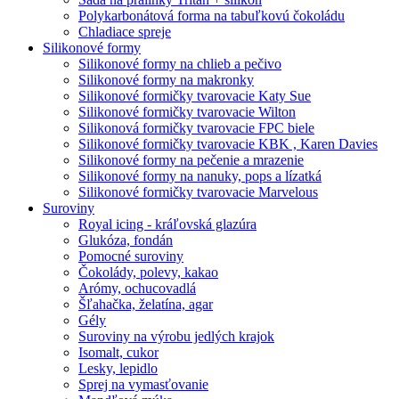
Polykarbonátová forma na tabuľkovú čokoládu
Chladiace spreje
Silikonové formy
Silikonové formy na chlieb a pečivo
Silikonové formy na makronky
Silikonové formičky tvarovacie Katy Sue
Silikonové formičky tvarovacie Wilton
Silikonová formičky tvarovacie FPC biele
Silikonové formičky tvarovacie KBK , Karen Davies
Silikonové formy na pečenie a mrazenie
Silikonové formy na nanuky, pops a lízatká
Silikonové formičky tvarovacie Marvelous
Suroviny
Royal icing - kráľovská glazúra
Glukóza, fondán
Pomocné suroviny
Čokolády, polevy, kakao
Arómy, ochucovadlá
Šľahačka, želatína, agar
Gély
Suroviny na výrobu jedlých krajok
Isomalt, cukor
Lesky, lepidlo
Sprej na vymasťovanie