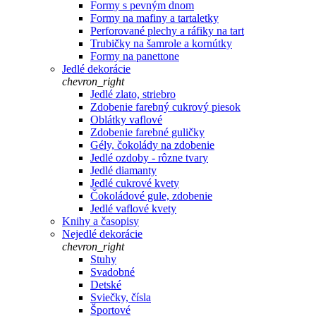
Formy s pevným dnom
Formy na mafiny a tartaletky
Perforované plechy a ráfiky na tart
Trubičky na šamrole a kornútky
Formy na panettone
Jedlé dekorácie
chevron_right
Jedlé zlato, striebro
Zdobenie farebný cukrový piesok
Oblátky vaflové
Zdobenie farebné guličky
Gély, čokolády na zdobenie
Jedlé ozdoby - rôzne tvary
Jedlé diamanty
Jedlé cukrové kvety
Čokoládové gule, zdobenie
Jedlé vaflové kvety
Knihy a časopisy
Nejedlé dekorácie
chevron_right
Stuhy
Svadobné
Detské
Sviečky, čísla
Športové