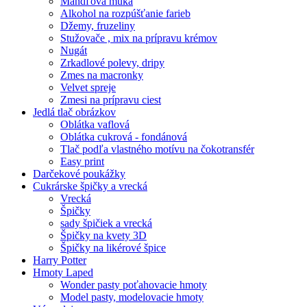
Mandľová múka
Alkohol na rozpúšťanie farieb
Džemy, fruzeliny
Stužovače , mix na prípravu krémov
Nugát
Zrkadlové polevy, dripy
Zmes na macronky
Velvet spreje
Zmesi na prípravu ciest
Jedlá tlač obrázkov
Oblátka vaflová
Oblátka cukrová - fondánová
Tlač podľa vlastného motívu na čokotransfér
Easy print
Darčekové poukážky
Cukrárske špičky a vrecká
Vrecká
Špičky
sady špičiek a vrecká
Špičky na kvety 3D
Špičky na likérové špice
Harry Potter
Hmoty Laped
Wonder pasty poťahovacie hmoty
Model pasty, modelovacie hmoty