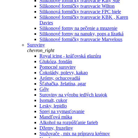
Silikonové formičky tvarovacie Katy Sue
Silikonové formičky tvarovacie Wilton
Silikonová formičky tvarovacie FPC biele
Silikonové formičky tvarovacie KBK , Karen
Davies
Silikonové formy na pečenie a mrazenie
Silikonové formy na nanuky, pops a lízatká
Silikonové formičky tvarovacie Marvelous
Suroviny
chevron_right
Royal icing - kráľovská glazúra
Glukóza, fondán
Pomocné suroviny
Čokolády, polevy, kakao
Arómy, ochucovadlá
Šľahačka, želatína, agar
Gély
Suroviny na výrobu jedlých krajok
Isomalt, cukor
Lesky, lepidlo
Sprej na vymasťovanie
Mandľová múka
Alkohol na rozpúšťanie farieb
Džemy, fruzeliny
Stužovače , mix na prípravu krémov