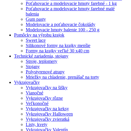
Poťahovacie a modelovacie hmoty farebné - 1 kg
Poťahovacie a modelovacie hmoty farebné malé
balenia
Gum pasty
Modelovacie a poťahovacie čokolády
Modelovacie hmoty balenie 100 - 250 g
Pomôcky na výrobu krajok
Sweet lace
Silikonové formy na krajky menšie
Formy na krajky veľké 30 x40 cm
Technické zariadenia, stojany
Stroje, teplomery
Stojany
Polystyrenové atrapy
Mriežky na chladenie, prenášač na torty
Vykrajovačky
Vykrajovačky na šišky
Vianočné
Vykrajovačky rôzne
Veľkonočné
Vykrajovačky na keksy
Vykrajovačky Halloween
Vykrajovačky zvieratká
Listy, kvety
Vykrajovačky Valentín