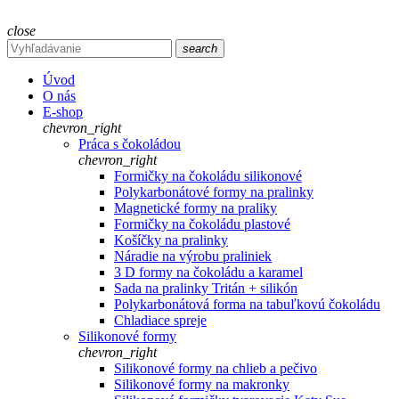
close
search
Úvod
O nás
E-shop
chevron_right
Práca s čokoládou
chevron_right
Formičky na čokoládu silikonové
Polykarbonátové formy na pralinky
Magnetické formy na praliky
Formičky na čokoládu plastové
Košíčky na pralinky
Náradie na výrobu praliniek
3 D formy na čokoládu a karamel
Sada na pralinky Tritán + silikón
Polykarbonátová forma na tabuľkovú čokoládu
Chladiace spreje
Silikonové formy
chevron_right
Silikonové formy na chlieb a pečivo
Silikonové formy na makronky