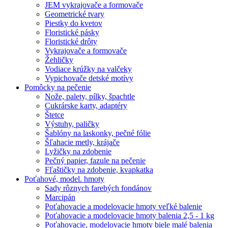
JEM vykrajovače a formovače
Geometrické tvary
Piestky do kvetov
Floristické pásky
Floristické drôty
Vykrajovače a formovače
Žehličky
Vodiace krúžky na valčeky
Vypichovače detské motívy
Pomôcky na pečenie
Nože, palety, pílky, špachtle
Cukrárske karty, adaptéry
Štetce
Výstuhy, paličky
Šablóny na laskonky, pečné fólie
Šľahacie metly, krájače
Lyžičky na zdobenie
Pečný papier, fazule na pečenie
Fľaštičky na zdobenie, kvapkatka
Poťahové, model. hmoty
Sady rôznych farebých fondánov
Marcipán
Poťahovacie a modelovacie hmoty veľké balenie
Poťahovacie a modelovacie hmoty balenia 2,5 - 1 kg
Poťahovacie, modelovacie hmoty biele malé balenia