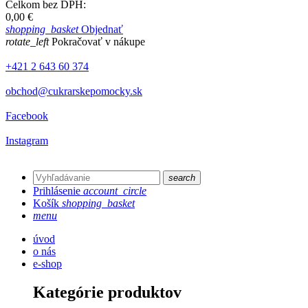
Celkom bez DPH:
0,00 €
shopping_basket
Objednať
rotate_left
Pokračovať v nákupe
+421 2 643 60 374
obchod@cukrarskepomocky.sk
Facebook
Instagram
search
Prihlásenie
account_circle
Košík
shopping_basket
menu
úvod
o nás
e-shop
Kategórie produktov