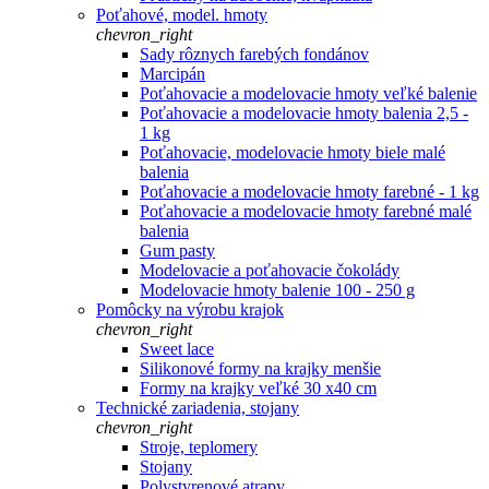
Poťahové, model. hmoty
chevron_right
Sady rôznych farebých fondánov
Marcipán
Poťahovacie a modelovacie hmoty veľké balenie
Poťahovacie a modelovacie hmoty balenia 2,5 -
1 kg
Poťahovacie, modelovacie hmoty biele malé
balenia
Poťahovacie a modelovacie hmoty farebné - 1 kg
Poťahovacie a modelovacie hmoty farebné malé
balenia
Gum pasty
Modelovacie a poťahovacie čokolády
Modelovacie hmoty balenie 100 - 250 g
Pomôcky na výrobu krajok
chevron_right
Sweet lace
Silikonové formy na krajky menšie
Formy na krajky veľké 30 x40 cm
Technické zariadenia, stojany
chevron_right
Stroje, teplomery
Stojany
Polystyrenové atrapy