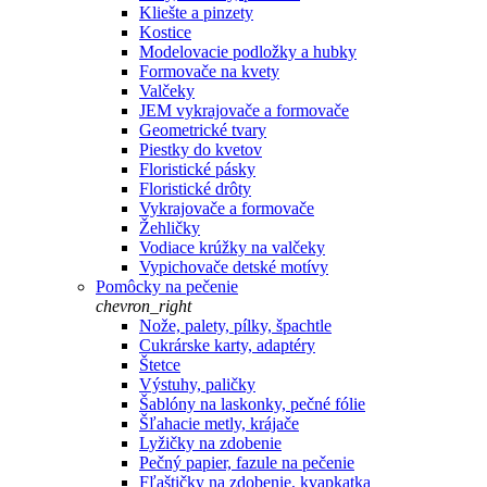
Kliešte a pinzety
Kostice
Modelovacie podložky a hubky
Formovače na kvety
Valčeky
JEM vykrajovače a formovače
Geometrické tvary
Piestky do kvetov
Floristické pásky
Floristické drôty
Vykrajovače a formovače
Žehličky
Vodiace krúžky na valčeky
Vypichovače detské motívy
Pomôcky na pečenie
chevron_right
Nože, palety, pílky, špachtle
Cukrárske karty, adaptéry
Štetce
Výstuhy, paličky
Šablóny na laskonky, pečné fólie
Šľahacie metly, krájače
Lyžičky na zdobenie
Pečný papier, fazule na pečenie
Fľaštičky na zdobenie, kvapkatka