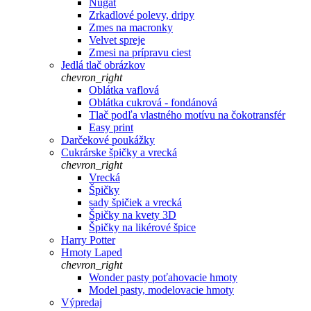
Nugát
Zrkadlové polevy, dripy
Zmes na macronky
Velvet spreje
Zmesi na prípravu ciest
Jedlá tlač obrázkov
chevron_right
Oblátka vaflová
Oblátka cukrová - fondánová
Tlač podľa vlastného motívu na čokotransfér
Easy print
Darčekové poukážky
Cukrárske špičky a vrecká
chevron_right
Vrecká
Špičky
sady špičiek a vrecká
Špičky na kvety 3D
Špičky na likérové špice
Harry Potter
Hmoty Laped
chevron_right
Wonder pasty poťahovacie hmoty
Model pasty, modelovacie hmoty
Výpredaj