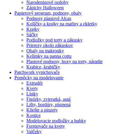
Narodeninové ozdoby
Zápichy Halloween
Papierový program, podnosy, obaly
Podnosy plastové Alcas
Košíčky a krajky na mafiny a eklerky
Krajky
Sáčky
Podložky pod torty a zákusky
Prierezy okolo zákuskov
Obaly na makronky
Kelímky na panna cottu
Plastové podnosy, boxy na torty, náradie
Krabice, krabičky
Patchwork vypichovače
Pomôcky na modelovanie
Extrudér
Kvety
Lístky
Figúrky, zvieratká, autá
Lišty, bordúry, písmená
Kliešte a pinzety
Kostice
Modelovacie podložky a hubky
Formovače na kvety
Valčeky