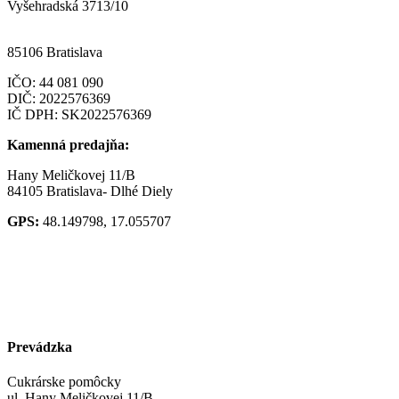
Vyšehradská 3713/10
85106 Bratislava
IČO:
44 081 090
DIČ: 2022576369
IČ DPH: SK2022576369
Kamenná predajňa:
Hany Meličkovej 11/B
84105 Bratislava- Dlhé Diely
GPS:
48.149798, 17.055707
Prevádzka
Cukrárske pomôcky
ul. Hany Meličkovej 11/B,