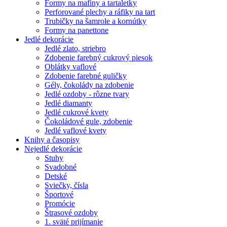
Formy na mafiny a tartaletky
Perforované plechy a ráfiky na tart
Trubičky na šamrole a kornútky
Formy na panettone
Jedlé dekorácie
Jedlé zlato, striebro
Zdobenie farebný cukrový piesok
Oblátky vaflové
Zdobenie farebné guličky
Gély, čokolády na zdobenie
Jedlé ozdoby - rôzne tvary
Jedlé diamanty
Jedlé cukrové kvety
Čokoládové gule, zdobenie
Jedlé vaflové kvety
Knihy a časopisy
Nejedlé dekorácie
Stuhy
Svadobné
Detské
Sviečky, čísla
Športové
Promócie
Štrasové ozdoby
1. sväté prijímanie