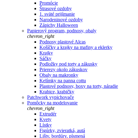
Promócie
Štrasové ozdoby
1. sväté prijímanie
Narodeninové ozdoby
Zápichy Halloween
Papierový program, podnosy, obaly
chevron_right
Podnosy plastové Alcas
Košíčky a krajky na mafiny a eklerky
Krajky
Sáčky
Podložky pod torty a zákusky
Prierezy okolo zákuskov
Obaly na makronky
Kelímky na panna cottu
Plastové podnosy, boxy na torty, náradie
Krabice, krabičky
Patchwork vypichovače
Pomôcky na modelovanie
chevron_right
Extrudér
Kvety
Lístky
Figúrky, zvieratká, autá
Lišty, bordúry, písmená