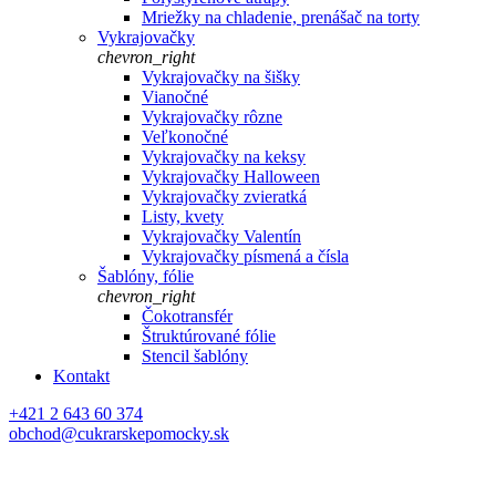
Mriežky na chladenie, prenášač na torty
Vykrajovačky
chevron_right
Vykrajovačky na šišky
Vianočné
Vykrajovačky rôzne
Veľkonočné
Vykrajovačky na keksy
Vykrajovačky Halloween
Vykrajovačky zvieratká
Listy, kvety
Vykrajovačky Valentín
Vykrajovačky písmená a čísla
Šablóny, fólie
chevron_right
Čokotransfér
Štruktúrované fólie
Stencil šablóny
Kontakt
+421 2 643 60 374
obchod@cukrarskepomocky.sk