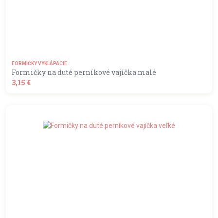
FORMIČKY VYKLÁPACIE
Formičky na duté perníkové vajíčka malé
3,15 €
shopping_basket
DO KOŠÍKA