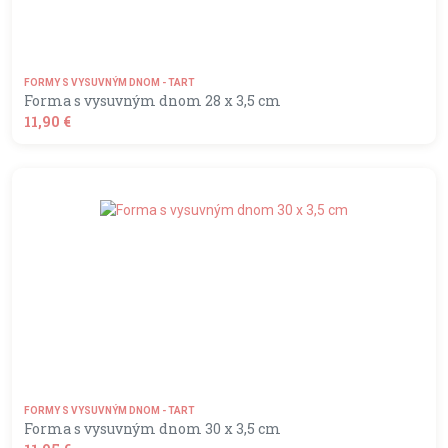
FORMY S VYSUVNÝM DNOM - TART
Forma s vysuvným dnom 28 x 3,5 cm
11,90 €
shopping_basket
DO KOŠÍKA
FORMY S VYSUVNÝM DNOM - TART
Forma s vysuvným dnom 30 x 3,5 cm