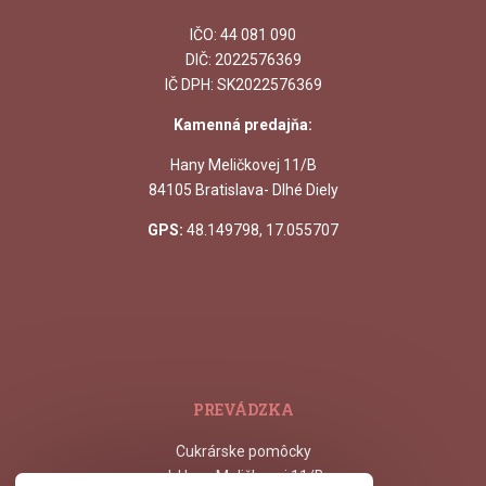
IČO:
44 081 090
DIČ: 2022576369
IČ DPH: SK2022576369
Kamenná predajňa:
Hany Meličkovej 11/B
84105 Bratislava- Dlhé Diely
GPS:
48.149798, 17.055707
PREVÁDZKA
Cukrárske pomôcky
ul. Hany Meličkovej 11/B,