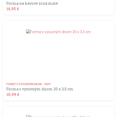
Forma na kávové zrná malé
14,95 €
shopping_basket
DO KOŠÍKA
FORMY S VYSUVNÝM DNOM - TART
Forma s vysuvným dnom 20 x 3,5 cm
10,99 €
shopping_basket
DO KOŠÍKA