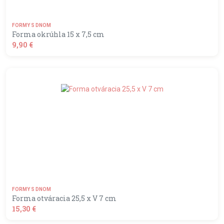
FORMY S DNOM
Forma okrúhla 15 x 7,5 cm
9,90 €
shopping_basket
DO KOŠÍKA
FORMY S DNOM
Forma otváracia 25,5 x V 7 cm
15,30 €