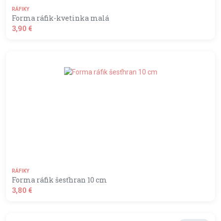
RÁFIKY
Forma ráfik-kvetinka malá
3,90 €
shopping_basket
DO KOŠÍKA
RÁFIKY
Forma ráfik šesťhran 10 cm
3,80 €
shopping_basket
DO KOŠÍKA