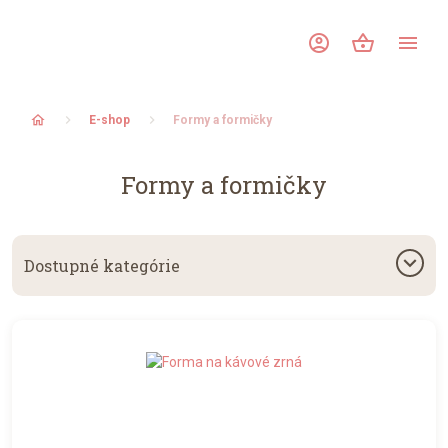
account_circle
shopping_basket
menu
home
E-shop
Formy a formičky
Formy a formičky
keyboard_arrow_down
Dostupné kategórie