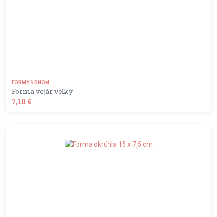
FORMY S DNOM
Forma vejár veľký
7,10 €
shopping_basket
DO KOŠÍKA