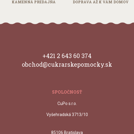
KAMENNÁ
PREDAJŇA
DOPRAVA AŽ
K VÁM DOMOV
+421 2 643 60 374
obchod@cukrarskepomocky.sk
SPOLOČNOSŤ
CuPo s.r.o.
Vyšehradská 3713/10
85106 Bratislava