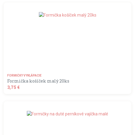
shopping_basket
DO KOŠÍKA
FORMIČKY VYKLÁPACIE
Formička košíček malý 20ks
3,75 €
shopping_basket
DO KOŠÍKA