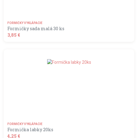
FORMIČKY VYKLÁPACIE
Formičky sada malá 30 ks
3,85 €
shopping_basket
DO KOŠÍKA
FORMIČKY VYKLÁPACIE
Formička labky 20ks
4,25 €