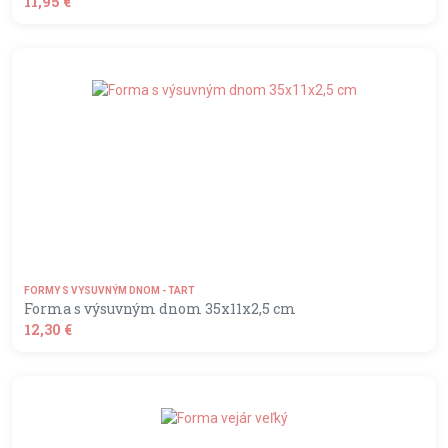
11,95 €
shopping_basket
DO KOŠÍKA
FORMY S VYSUVNÝM DNOM - TART
Forma s výsuvným dnom 35x11x2,5 cm
12,30 €
shopping_basket
DO KOŠÍKA