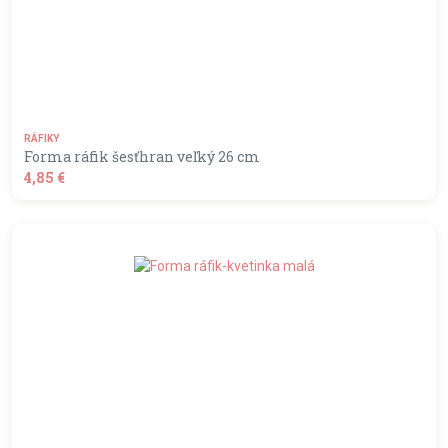
RÁFIKY
Forma ráfik šesťhran veľký 26 cm
4,85 €
shopping_basket
DO KOŠÍKA