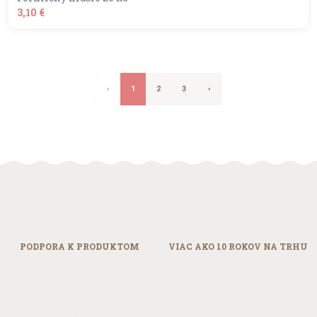
3,10 €
shopping_basket
DO KOŠÍKA
‹
1
2
3
›
PODPORA
K PRODUKTOM
VIAC AKO 10
ROKOV NA TRHU