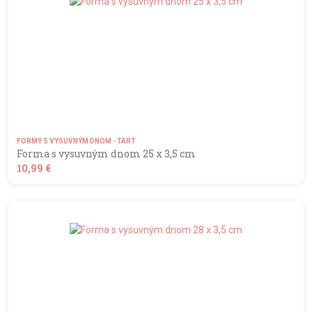
FORMY S VYSUVNÝM DNOM - TART
Forma s vysuvným dnom 25 x 3,5 cm
10,99 €
shopping_basket
DO KOŠÍKA