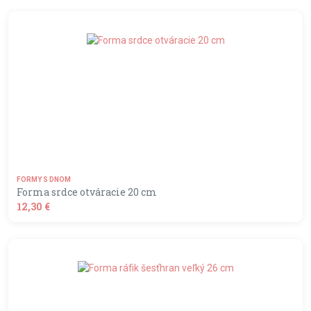
shopping_basket
DO KOŠÍKA
FORMY S DNOM
Forma srdce otváracie 20 cm
12,30 €
shopping_basket
DO KOŠÍKA