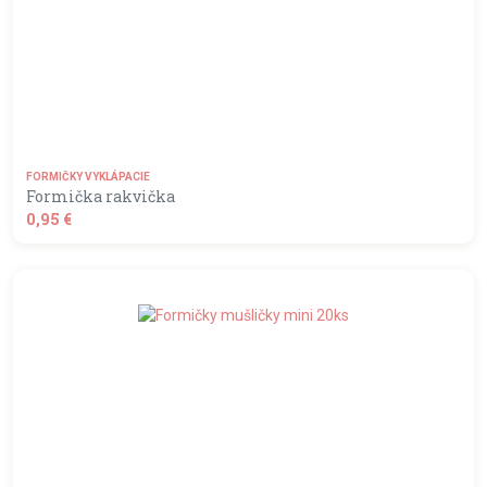
FORMIČKY VYKLÁPACIE
Formička rakvička
0,95 €
shopping_basket
DO KOŠÍKA