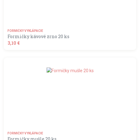
FORMIČKY VYKLÁPACIE
Formičky kávové zrno 20 ks
3,10 €
shopping_basket
DO KOŠÍKA
FORMIČKY VYKLÁPACIE
Formičky mušle 20 ks