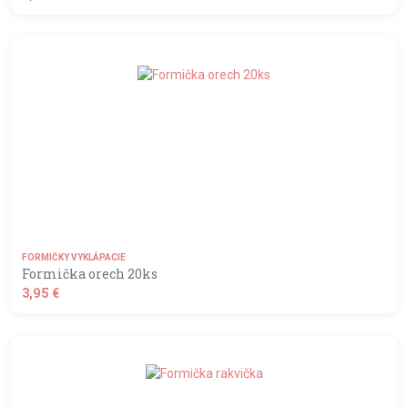
shopping_basket
DO KOŠÍKA
FORMIČKY VYKLÁPACIE
Formička orech 20ks
3,95 €
shopping_basket
DO KOŠÍKA