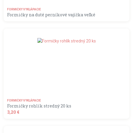
FORMIČKY VYKLÁPACIE
Formičky na duté perníkové vajíčka veľké
MOMENTÁLNE NEDOSTUPNÝ
FORMIČKY VYKLÁPACIE
Formičky rohlík stredný 20 ks
3,20 €
shopping_basket
DO KOŠÍKA