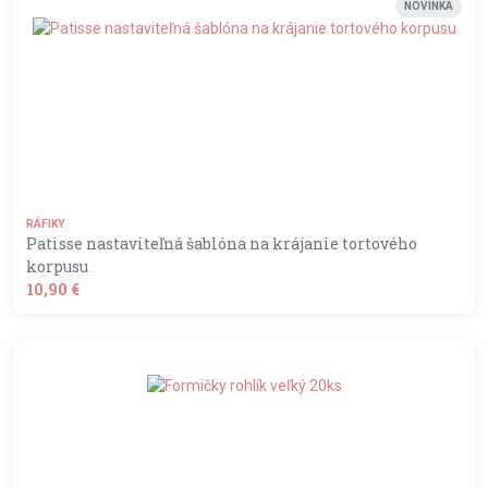
NOVINKA
RÁFIKY
Patisse nastaviteľná šablóna na krájanie tortového
korpusu
10,90 €
shopping_basket
DO KOŠÍKA