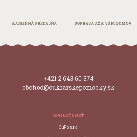
webstránky návštěvníkmi. Zaznamenané údaje sú
anonymizované a používame ich na štatistické účely. Najmä
adresa IP nebude priradená žiadnemu individuálnemu
používateľovi.
KAMENNÁ
PREDAJŇA
DOPRAVA AŽ
K VÁM DOMOV
Uložiť preferencie
+421 2 643 60 374
obchod@cukrarskepomocky.sk
SPOLOČNOSŤ
CuPo s.r.o.