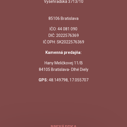
Vyšehradská 3713/10
85106 Bratislava
IČO:
44 081 090
DIČ: 2022576369
IČ DPH: SK2022576369
Kamenná predajňa:
Hany Meličkovej 11/B
84105 Bratislava- Dlhé Diely
GPS:
48.149798, 17.055707
PREVÁDZKA